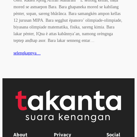
mored se asmaepon Bara. Bara ghapaneka mored se kabilang
pènter, sopan, sareng bhârânca. Bara samangkèn ampon kellas
12 jurusan MIPA. Bara segghut èpanoro’ olimpiade-olimpiade,
biyasana olimpiade matematika, fisika, sareng kimia. Bara
lakar pènter, IQna è attas kabânnya’an, namong orèngnga
teptep anḍhap asor. Bara lakar senneng entar…
selengkapnya…
About
Privacy
Social