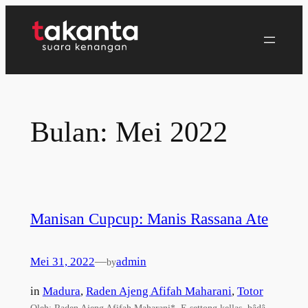
Lewati
ke
konten
Bulan:
Mei 2022
Manisan Cupcup: Manis Rassana Ate
Mei 31, 2022
—
admin
by
in
Madura
, 
Raden Ajeng Afifah Maharani
, 
Totor
Oleh: Raden Ajeng Afifah Maharani* E settong kellas, bâḍâ