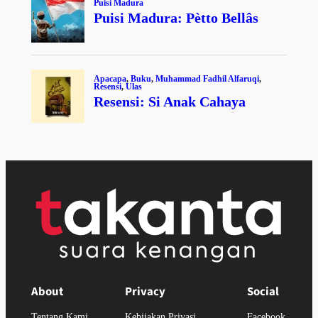
About
Privacy
Social
Tentang Kami
Kebijakan Privasi
Facebook