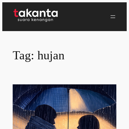
Lewati
ke
konten
Tag:
hujan