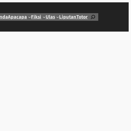
Cari
nda
Apacapa
Fiksi
Ulas
Liputan
Totor