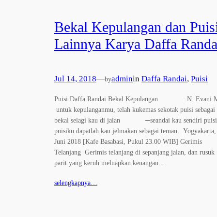
Bekal Kepulangan dan Puis
Lainnya Karya Daffa Randa
Jul 14, 2018
—
admin
in
Daffa Randai
, 
Puisi
by
Puisi Daffa Randai Bekal Kepulangan : N. Evani 
untuk kepulanganmu, telah kukemas sekotak puisi sebagai
bekal selagi kau di jalan ─seandai kau sendiri puisi
puisiku dapatlah kau jelmakan sebagai teman. Yogyakarta,
Juni 2018 [Kafe Basabasi, Pukul 23.00 WIB] Gerimis
Telanjang Gerimis telanjang di sepanjang jalan, dan rusuk
parit yang keruh meluapkan kenangan.…
selengkapnya…