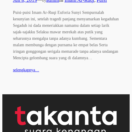
Jun 8, 2019
—
admin
in
Imam Ar-Ruqi
, 
Puisi
by
Puisi-puisi Imam Ar-Ruqi Euforia Sunyi Sempurnalah
kesunyian ini, setelah tragedi panjang menyamarkan kegaduhan
Segaduh isi dada meneriakkan namamu dalam setiap larik
sajak-sajakku Selaksa mawar merekah atas putik yang
seharusnya mengalpa tanpa adanya kumbang. Sementara
malam membunga dengan purnama ke empat belas Serta
iringan gonggongan serigala memarade tanpa adanya undangan
Mencipta gelombang suara yang di dalamnya…
selengkapnya…