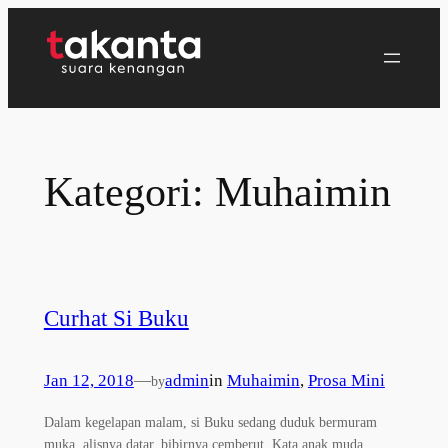
Lewati
ke
konten
Kategori:
Muhaimin
Curhat Si Buku
Jan 12, 2018
—
admin
in
Muhaimin
, 
Prosa Mini
by
Dalam kegelapan malam, si Buku sedang duduk bermuram
muka. alisnya datar, bibirnya cemberut. Kata anak muda,