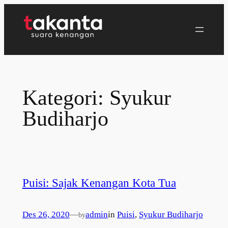
Lewati
ke
konten
Kategori:
Syukur
Budiharjo
Puisi: Sajak Kenangan Kota Tua
Des 26, 2020
—
admin
in
Puisi
, 
Syukur Budiharjo
by