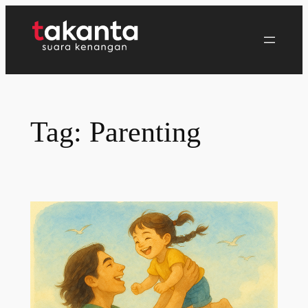
Lewati
ke
konten
Tag:
Parenting