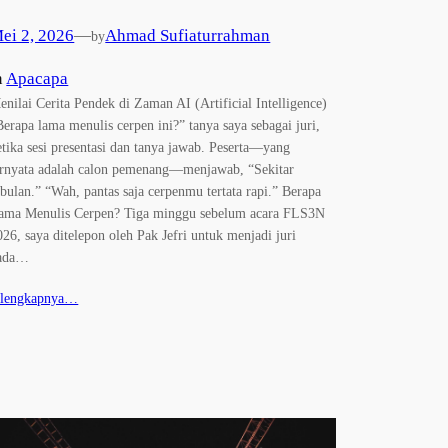
ei 2, 2026
—
Ahmad Sufiaturrahman
by
n
Apacapa
enilai Cerita Pendek di Zaman AI (Artificial Intelligence)
Berapa lama menulis cerpen ini?” tanya saya sebagai juri,
etika sesi presentasi dan tanya jawab. Peserta—yang
ernyata adalah calon pemenang—menjawab, “Sekitar
ebulan.” “Wah, pantas saja cerpenmu tertata rapi.” Berapa
ama Menulis Cerpen? Tiga minggu sebelum acara FLS3N
026, saya ditelepon oleh Pak Jefri untuk menjadi juri
ada…
elengkapnya…