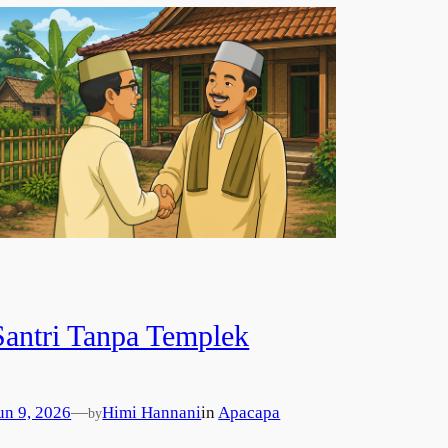
Santri Tanpa Templek
un 9, 2026
—
Himi Hannani
in
Apacapa
by