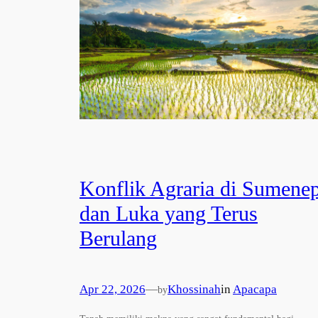
Konflik Agraria di Sumene
dan Luka yang Terus
Berulang
Apr 22, 2026
—
Khossinah
in
Apacapa
by