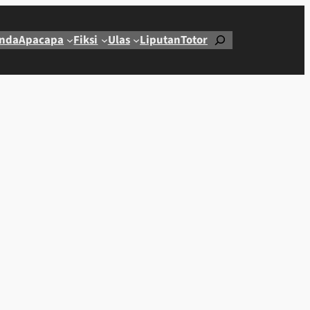
Cari
nda
Apacapa
Fiksi
Ulas
Liputan
Totor