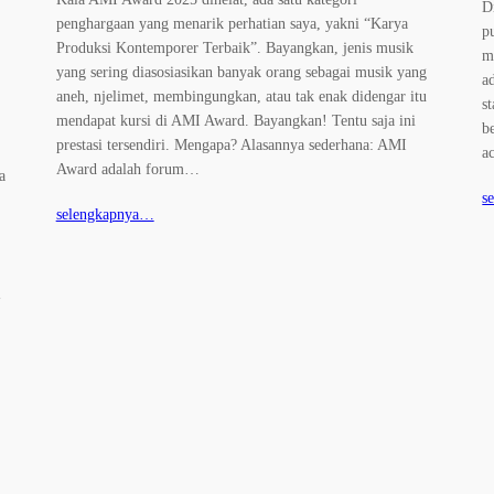
D
penghargaan yang menarik perhatian saya, yakni “Karya
p
Produksi Kontemporer Terbaik”. Bayangkan, jenis musik
m
yang sering diasosiasikan banyak orang sebagai musik yang
a
aneh, njelimet, membingungkan, atau tak enak didengar itu
s
mendapat kursi di AMI Award. Bayangkan! Tentu saja ini
b
prestasi tersendiri. Mengapa? Alasannya sederhana: AMI
a
Award adalah forum…
a
s
selengkapnya…
-