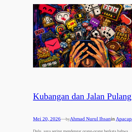
Kubangan dan Jalan Pulang
Mei 20, 2026
—
Ahmad Nurul Ihsan
in
Apacap
by
Dulu, saya sering mendengar orang-orang berkata bahwa