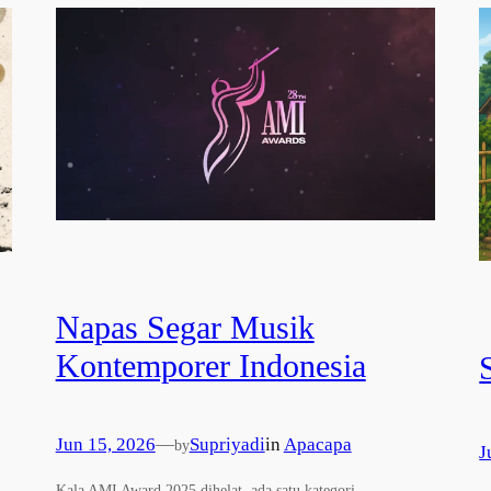
Napas Segar Musik
Kontemporer Indonesia
Jun 15, 2026
—
Supriyadi
in
Apacapa
by
J
Kala AMI Award 2025 dihelat, ada satu kategori