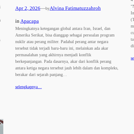
“
i
Apr 2, 2026
—
Alvina Fatimatuzzahroh
by
I
(
h
in
Apacapa
m
Meningkatnya ketegangan global antara Iran, Israel, dan
c
Amerika Serikat, bisa dianggap sebagai persoalan program
t
s
nuklir atau perang militer. Padahal perang antar negara
d
tersebut tidak terjadi baru-baru ini, melainkan ada akar
permasalahan yang akhirnya menjadi konflik
s
berkepanjangan. Pada dasarnya, akar dari konflik perang
antara ketiga negara tersebut jauh lebih dalam dan kompleks,
berakar dari sejarah panjang…
selengkapnya…