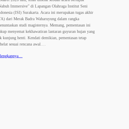
Nabuh Immersive” di Lapangan Olahraga Institut Seni
ndonesia (ISI) Surakarta. Acara ini merupakan tugas akhir
TA) dari Merak Badra Waharuyung dalam rangka
enuntaskan studi magisternya. Memang, pementasan ini
ukup menyemat kekhawatiran lantaran guyuran hujan yang
ak kunjung henti. Kendati demikian, pementasan tetap
ihelat sesuai rencana awal.…
elengkapnya…