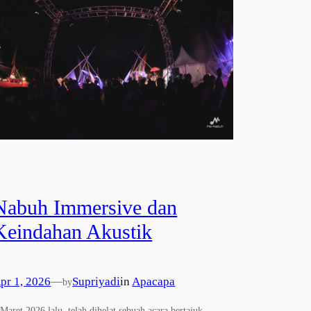
Nabuh Immersive dan
Keindahan Akustik
pr 1, 2026
—
Supriyadi
in
Apacapa
by
 Maret 2026 lalu, telah dihelat sebuah acara bertajuk