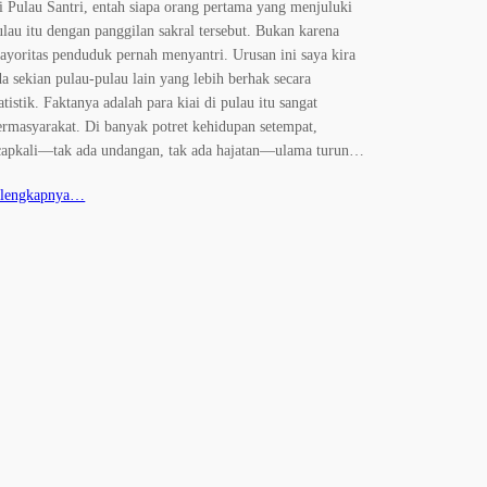
i Pulau Santri, entah siapa orang pertama yang menjuluki
ulau itu dengan panggilan sakral tersebut. Bukan karena
ayoritas penduduk pernah menyantri. Urusan ini saya kira
da sekian pulau-pulau lain yang lebih berhak secara
tatistik. Faktanya adalah para kiai di pulau itu sangat
ermasyarakat. Di banyak potret kehidupan setempat,
capkali—tak ada undangan, tak ada hajatan—ulama turun…
elengkapnya…