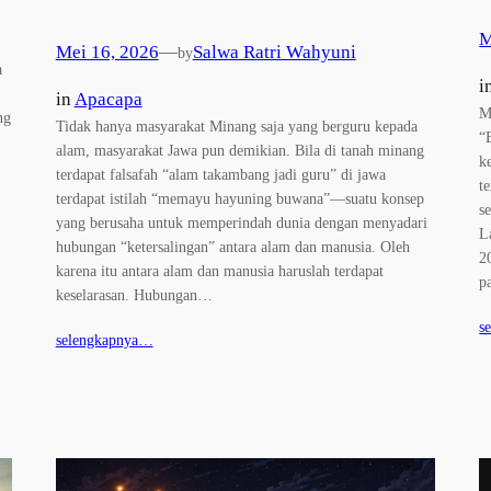
M
Mei 16, 2026
—
Salwa Ratri Wahyuni
by
a
i
in
Apacapa
M
ng
Tidak hanya masyarakat Minang saja yang berguru kepada
“
alam, masyarakat Jawa pun demikian. Bila di tanah minang
k
terdapat falsafah “alam takambang jadi guru” di jawa
t
terdapat istilah “memayu hayuning buwana”—suatu konsep
s
yang berusaha untuk memperindah dunia dengan menyadari
L
hubungan “ketersalingan” antara alam dan manusia. Oleh
2
karena itu antara alam dan manusia haruslah terdapat
p
keselarasan. Hubungan…
s
selengkapnya…