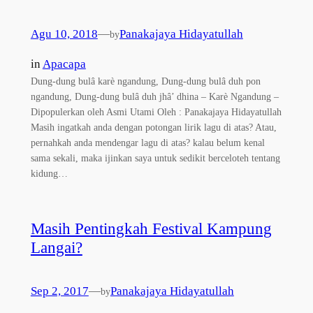
Agu 10, 2018
—
Panakajaya Hidayatullah
by
in
Apacapa
Dung-dung bulâ karè ngandung, Dung-dung bulâ duh pon
ngandung, Dung-dung bulâ duh jhâ’ dhina – Karè Ngandung –
Dipopulerkan oleh Asmi Utami Oleh : Panakajaya Hidayatullah
Masih ingatkah anda dengan potongan lirik lagu di atas? Atau,
pernahkah anda mendengar lagu di atas? kalau belum kenal
sama sekali, maka ijinkan saya untuk sedikit berceloteh tentang
kidung…
Masih Pentingkah Festival Kampung
Langai?
Sep 2, 2017
—
Panakajaya Hidayatullah
by