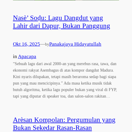
Nasè’ Soḍu: Lagu Dangdut yang
Lahir dari Dapur, Bukan Panggung
Okt 16, 2025
—
Panakajaya Hidayatullah
by
in
Apacapa
“Sebuah lagu dari awal 2000-an yang merebus rasa, tawa, dan
ekonomi rakyat Asembagus di atas kompor dangdut Madura.
Kini nyaris dilupakan, tetapi masih beraroma sedap bagi siapa
pun yang mau mencicipinya.” Ada masa ketika musik tidak
butuh algoritma, ketika lagu populer bukan yang viral di FYP,
tapi yang diputar di speaker toa, dan salon-salon rakitan…
Arèsan Kompolan: Pergumulan yang
Bukan Sekedar Rasan-Rasan