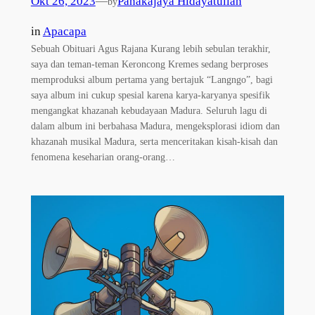
Okt 26, 2023
—
Panakajaya Hidayatullah
by
in
Apacapa
Sebuah Obituari Agus Rajana Kurang lebih sebulan terakhir,
saya dan teman-teman Keroncong Kremes sedang berproses
memproduksi album pertama yang bertajuk “Langngo”, bagi
saya album ini cukup spesial karena karya-karyanya spesifik
mengangkat khazanah kebudayaan Madura. Seluruh lagu di
dalam album ini berbahasa Madura, mengeksplorasi idiom dan
khazanah musikal Madura, serta menceritakan kisah-kisah dan
fenomena keseharian orang-orang…