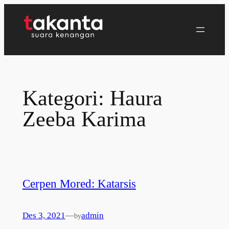
Lewati
ke
konten
Kategori:
Haura
Zeeba Karima
Cerpen Mored: Katarsis
Des 3, 2021
—
admin
by