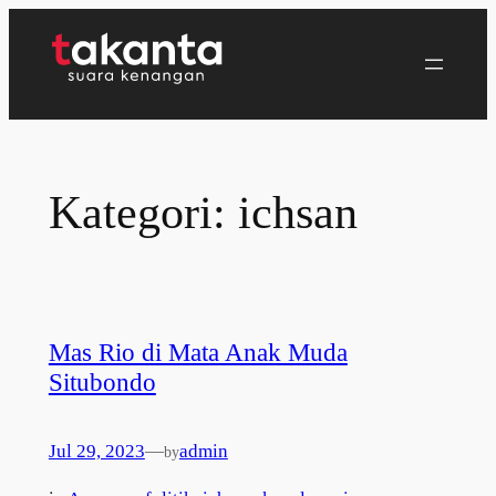
Lewati
ke
konten
Kategori:
ichsan
Mas Rio di Mata Anak Muda
Situbondo
Jul 29, 2023
—
admin
by