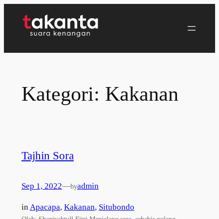
Lewati
ke
konten
Kategori:
Kakanan
Tajhin Sora
Sep 1, 2022
—
admin
by
in
Apacapa
, 
Kakanan
, 
Situbondo
Oleh: Shaniyahtull Fitri Menjelang sore, sehabis pulang