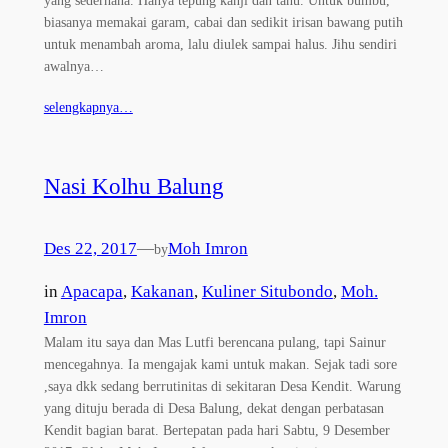
biasanya memakai garam, cabai dan sedikit irisan bawang putih
untuk menambah aroma, lalu diulek sampai halus. Jihu sendiri
awalnya…
selengkapnya…
Nasi Kolhu Balung
Des 22, 2017
—
Moh Imron
by
in
Apacapa
, 
Kakanan
, 
Kuliner Situbondo
, 
Moh.
Imron
Malam itu saya dan Mas Lutfi berencana pulang, tapi Sainur
mencegahnya. Ia mengajak kami untuk makan. Sejak tadi sore
,saya dkk sedang berrutinitas di sekitaran Desa Kendit. Warung
yang dituju berada di Desa Balung, dekat dengan perbatasan
Kendit bagian barat. Bertepatan pada hari Sabtu, 9 Desember