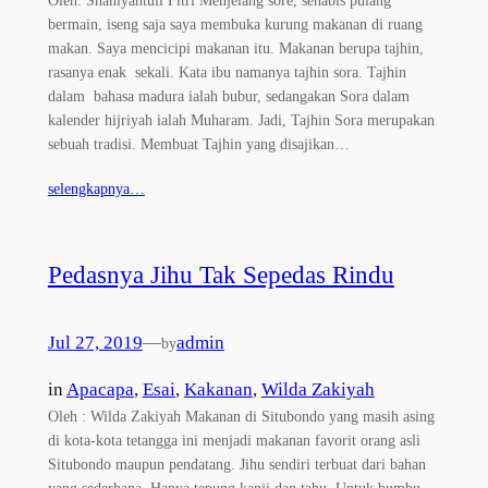
bermain, iseng saja saya membuka kurung makanan di ruang
makan. Saya mencicipi makanan itu. Makanan berupa tajhin,
rasanya enak sekali. Kata ibu namanya tajhin sora. Tajhin
dalam bahasa madura ialah bubur, sedangakan Sora dalam
kalender hijriyah ialah Muharam. Jadi, Tajhin Sora merupakan
sebuah tradisi. Membuat Tajhin yang disajikan…
selengkapnya…
Pedasnya Jihu Tak Sepedas Rindu
Jul 27, 2019
—
admin
by
in
Apacapa
, 
Esai
, 
Kakanan
, 
Wilda Zakiyah
Oleh : Wilda Zakiyah Makanan di Situbondo yang masih asing
di kota-kota tetangga ini menjadi makanan favorit orang asli
Situbondo maupun pendatang. Jihu sendiri terbuat dari bahan
yang sederhana. Hanya tepung kanji dan tahu. Untuk bumbu,