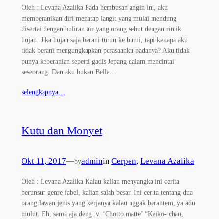
Oleh : Levana Azalika Pada hembusan angin ini, aku
memberanikan diri menatap langit yang mulai mendung
disertai dengan buliran air yang orang sebut dengan rintik
hujan. Jika hujan saja berani turun ke bumi, tapi kenapa aku
tidak berani mengungkapkan perasaanku padanya? Aku tidak
punya keberanian seperti gadis Jepang dalam mencintai
seseorang. Dan aku bukan Bella…
selengkapnya…
Kutu dan Monyet
Okt 11, 2017
—
admin
in
Cerpen
, 
Levana Azalika
by
Oleh : Levana Azalika Kalau kalian menyangka ini cerita
berunsur genre fabel, kalian salah besar. Ini cerita tentang dua
orang lawan jenis yang kerjanya kalau nggak berantem, ya adu
mulut. Eh, sama aja deng :v. ‘Chotto matte’ “Keiko- chan,