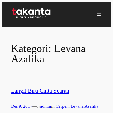
Lewati
ke
konten
Kategori:
Levana
Azalika
Langit Biru Cinta Searah
Des 9, 2017
—
admin
in
Cerpen
, 
Levana Azalika
by