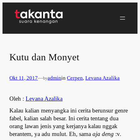
Lewati
ke
konten
Kutu dan Monyet
Okt 11, 2017
—
admin
in
Cerpen
, 
Levana Azalika
by
Oleh : 
Levana Azalika
Kalau kalian menyangka ini cerita berunsur genre 
fabel, kalian salah besar. Ini cerita tentang dua 
orang lawan jenis yang kerjanya kalau nggak 
berantem, ya adu mulut. Eh, sama 
aja deng
 :v.