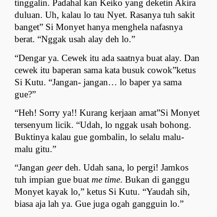
tinggalin. Padahal kan Keiko yang deketin Akira 
duluan. Uh, kalau lo tau Nyet. Rasanya tuh sakit 
banget” Si Monyet hanya menghela nafasnya 
berat. “Nggak usah alay deh lo.”
“Dengar ya. Cewek itu ada saatnya buat alay. Dan 
cewek itu baperan sama kata busuk cowok”ketus 
Si Kutu. “Jangan- jangan… lo baper ya sama 
gue?”
“Heh! Sorry ya!! Kurang kerjaan amat”Si Monyet 
tersenyum licik. “Udah, lo nggak usah bohong. 
Buktinya kalau gue gombalin, lo selalu malu- 
malu gitu.”
“Jangan 
geer
 deh. Udah sana, lo pergi! Jamkos 
tuh impian gue buat 
me time
. Bukan di ganggu 
Monyet kayak lo,” ketus Si Kutu. “Yaudah sih, 
biasa aja lah ya. Gue juga ogah gangguin lo.”