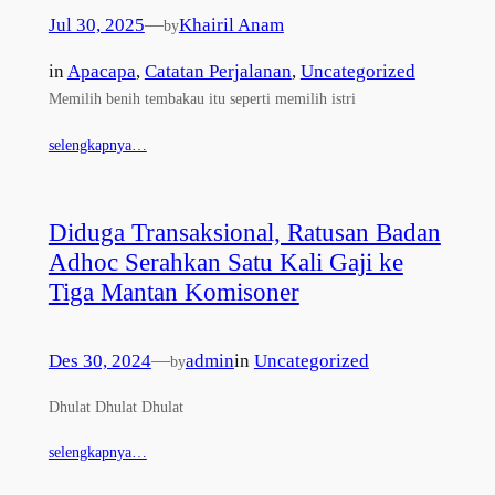
Jul 30, 2025
—
Khairil Anam
by
in
Apacapa
, 
Catatan Perjalanan
, 
Uncategorized
Memilih benih tembakau itu seperti memilih istri
selengkapnya…
Diduga Transaksional, Ratusan Badan
Adhoc Serahkan Satu Kali Gaji ke
Tiga Mantan Komisoner
Des 30, 2024
—
admin
in
Uncategorized
by
Dhulat Dhulat Dhulat
selengkapnya…