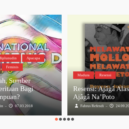
Hiplunudin
Apacapa
Feminis
Madura
Resensi
h, Sumber
eritaan Bagi
Resensi: Ajâgâ Alas
mpuan?
Ajâgâ Na’Poto
in
07.03.2018
Fahrus Refendi
24.09.2
–
–