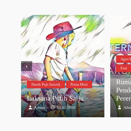
Agus 
‹
Esai
Ruma
Nanik Puji Astutik
Prosa Mini
Pend
Laksana Putih Salju
Pere
Admin
11.02.2018
Adm
–