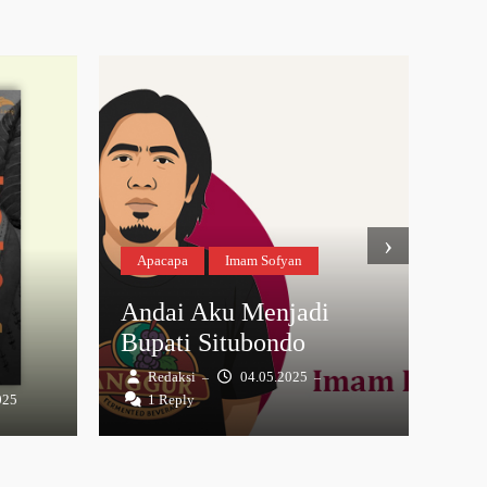
›
Apacapa
Imam Sofyan
Pui
Andai Aku Menjadi
Pui
Bupati Situbondo
Ja
Redaksi
04.05.2025
–
–
025
1 Reply
R