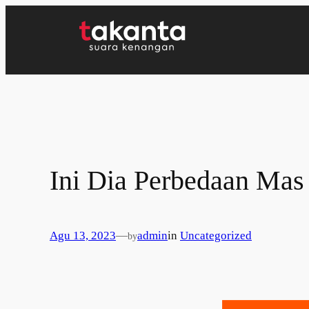
Lewati
ke
konten
Ini Dia Perbedaan Mas
Agu 13, 2023
—
admin
in
Uncategorized
by