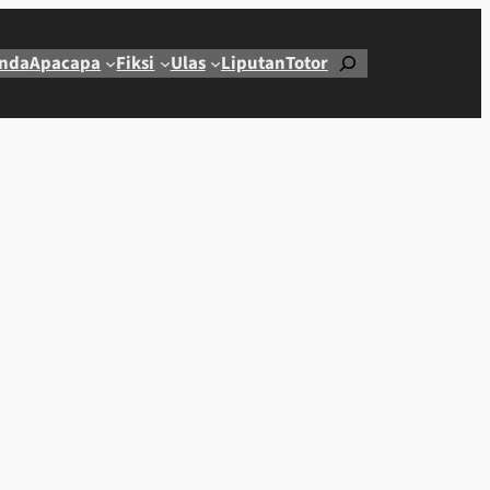
Cari
nda
Apacapa
Fiksi
Ulas
Liputan
Totor