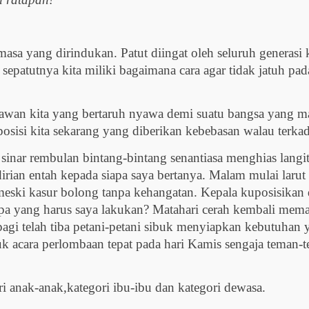
asa yang dirindukan. Patut diingat oleh seluruh generasi
sepatutnya kita miliki bagaimana cara agar tidak jatuh p
awan kita yang bertaruh nyawa demi suatu bangsa yang ma
 posisi kita sekarang yang diberikan kebebasan walau terka
 sinar rembulan bintang-bintang senantiasa menghias langi
rian entah kepada siapa saya bertanya. Malam mulai larut
 meski kasur bolong tanpa kehangatan. Kepala kuposisikan 
 Apa yang harus saya lakukan? Matahari cerah kembali mem
agi telah tiba petani-petani sibuk menyiapkan kebutuhan
 acara perlombaan tepat pada hari Kamis sengaja teman
i anak-anak,kategori ibu-ibu dan kategori dewasa.