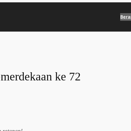
Bera
merdekaan ke 72
n ratapan!