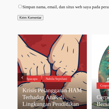
Simpan nama, email, dan situs web saya pada per
‹
Apacapa
Nabila Septilani
Cerpe
Krisis Pelanggaran HAM
uah
Terhadap Anak di
Cerp
Lingkungan Pendidikan
Bers