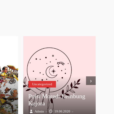
›
Uncategorized
h
Ihd
Puisi Mored: Lembung
Kejora
Pui
Admin
19.06.2020
R
–
–