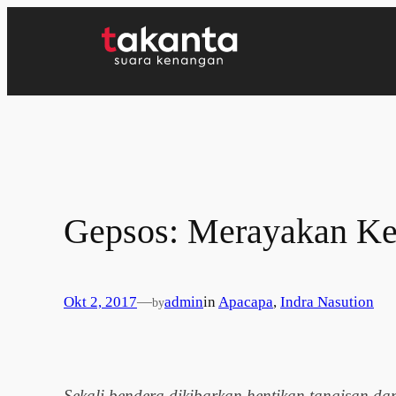
Lewati
ke
konten
Gepsos: Merayakan Ke
Okt 2, 2017
—
admin
in
Apacapa
, 
Indra Nasution
by
Sekali bendera dikibarkan hentikan tangisan da