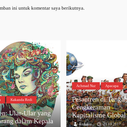
amban ini untuk komentar saya berikutnya.
Achmad Nur
Apacapa
Pesantren di Tenga
n
Kakanda Redi
Cengkeraman
en: Ular-Ular yang
Kapitalisme Global
arang dalam Kepala
Redaksi
21.10.2017
–
–