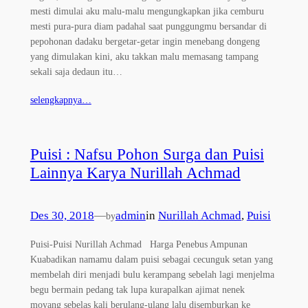
mesti dimulai aku malu-malu mengungkapkan jika cemburu
mesti pura-pura diam padahal saat punggungmu bersandar di
pepohonan dadaku bergetar-getar ingin menebang dongeng
yang dimulakan kini, aku takkan malu memasang tampang
sekali saja dedaun itu…
selengkapnya…
Puisi : Nafsu Pohon Surga dan Puisi
Lainnya Karya Nurillah Achmad
Des 30, 2018
—
admin
in
Nurillah Achmad
, 
Puisi
by
Puisi-Puisi Nurillah Achmad Harga Penebus Ampunan
Kuabadikan namamu dalam puisi sebagai cecunguk setan yang
membelah diri menjadi bulu kerampang sebelah lagi menjelma
begu bermain pedang tak lupa kurapalkan ajimat nenek
moyang sebelas kali berulang-ulang lalu disemburkan ke