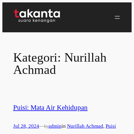
Lewati
ke
konten
Kategori:
Nurillah
Achmad
Puisi: Mata Air Kehidupan
Jul 28, 2024
—
admin
in
Nurillah Achmad
, 
Puisi
by