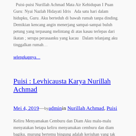
Puisi-puisi Nurillah Achmad Mata Air Kehidupan I Puan
Guru: Nyai Nazlah Hidayati Idris Ada satu hari dalam
hidupku, Guru. Aku berteduh di bawah rumah tanpa dinding.
Demikian kencang angin menerjang sampai-sampai buluh
petung yang terpasang melintang di atas kasau terlepas dari
ikatan ; serupa perasaanku yang kacau Dalam telanjang aku
tinggalkan rumah…
selengkapnya…
Puisi : Levhicausta Karya Nurillah
Achmad
Mei 4, 2019
—
admin
in
Nurillah Achmad
, 
Puisi
by
Keliru Menyamakan Cemburu dan Diam Aku malu-malu
menyatakan betapa keliru menyamakan cemburu dan diam
bagiku, murung bertemu bingung adalah keriuhan yang tak