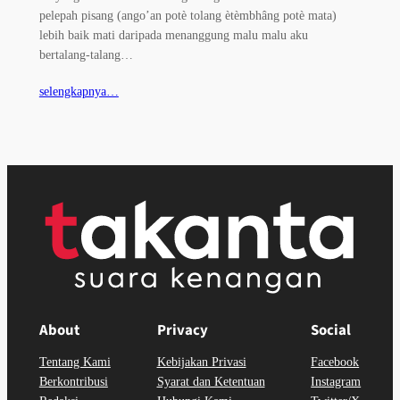
pelepah pisang (ango’an potè tolang ètèmbhâng potè mata)
lebih baik mati daripada menanggung malu malu aku
bertalang-talang…
selengkapnya…
About
Privacy
Social
Tentang Kami
Kebijakan Privasi
Facebook
Berkontribusi
Syarat dan Ketentuan
Instagram