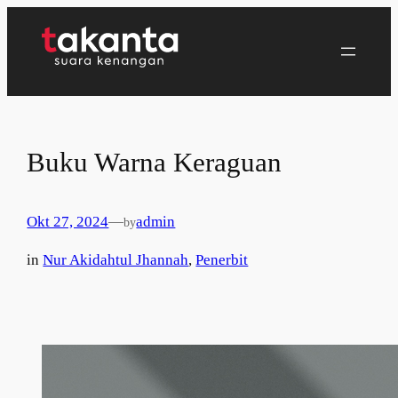
Lewati
ke
konten
Buku Warna Keraguan
Okt 27, 2024
—
admin
by
in
Nur Akidahtul Jhannah
, 
Penerbit