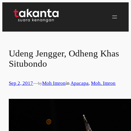
Lewati
ke
konten
Udeng Jengger, Odheng Khas
Situbondo
Sep 2, 2017
—
Moh Imron
in
Apacapa
, 
Moh. Imron
by