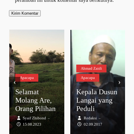
peramban ini untuk komentar saya berikutnya.
Ahmad Zaidi
Apacapa
Apacapa
‹
›
Selamat
Kepala Dusun
Molang Are,
Langai yang
Orang Pilihan
Peduli
Syaif Zhibond
Redaksi
–
–
15.08.2023
02.09.2017