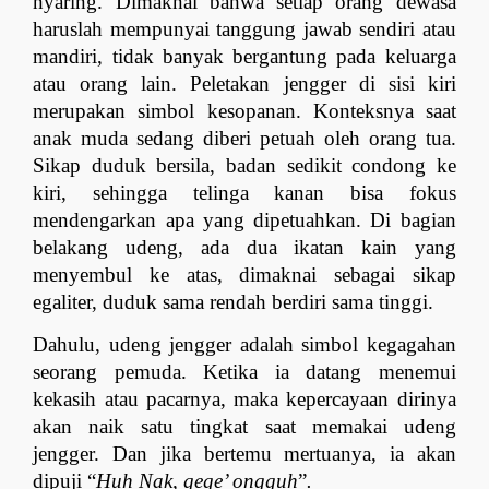
nyaring. Dimaknai bahwa setiap orang dewasa 
haruslah mempunyai tanggung jawab sendiri atau 
mandiri, tidak banyak bergantung pada keluarga 
atau orang lain. Peletakan jengger di sisi kiri 
merupakan simbol kesopanan. Konteksnya saat 
anak muda sedang diberi petuah oleh orang tua. 
Sikap duduk bersila, badan sedikit condong ke 
kiri, sehingga telinga kanan bisa fokus 
mendengarkan apa yang dipetuahkan. Di bagian 
belakang udeng, ada dua ikatan kain yang 
menyembul ke atas, dimaknai sebagai sikap 
egaliter, duduk sama rendah berdiri sama tinggi.
Dahulu, udeng jengger adalah simbol kegagahan 
seorang pemuda. Ketika ia datang menemui 
kekasih atau pacarnya, maka kepercayaan dirinya 
akan naik satu tingkat saat memakai udeng 
jengger. Dan jika bertemu mertuanya, ia akan 
dipuji “
Huh Nak, gege’ ongguh
”
.