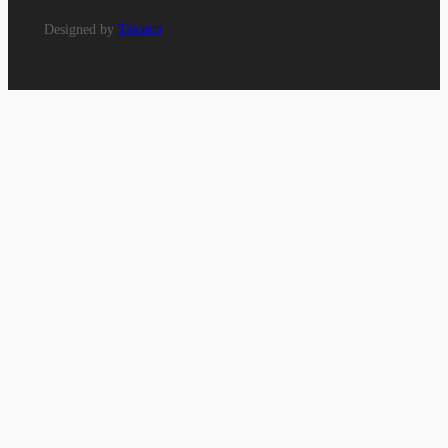
Designed by
Takanta