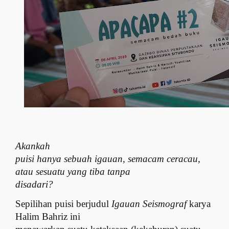
Akankah
puisi hanya sebuah igauan, semacam ceracau,
atau sesuatu yang tiba tanpa
disadari?
Sepilihan puisi berjudul
Igauan Seismograf
karya
Halim Bahriz ini