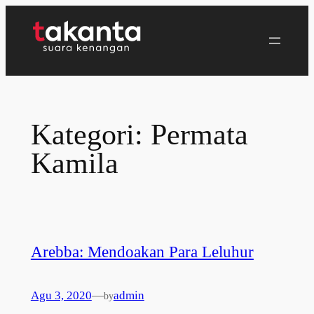
Lewati
ke
konten
Kategori:
Permata
Kamila
Arebba: Mendoakan Para Leluhur
Agu 3, 2020
—
admin
by