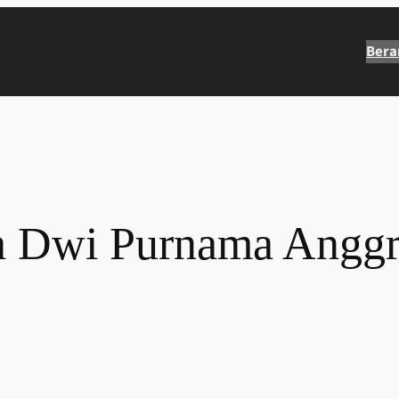
Bera
a Dwi Purnama Anggr