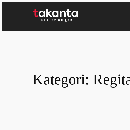
Lewati
ke
konten
Kategori:
Regit