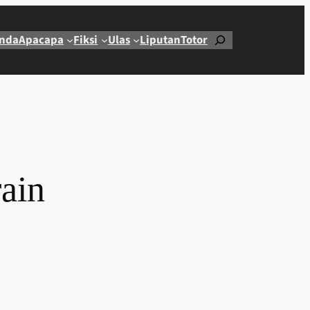
Cari
nda
Apacapa
Fiksi
Ulas
Liputan
Totor
ain