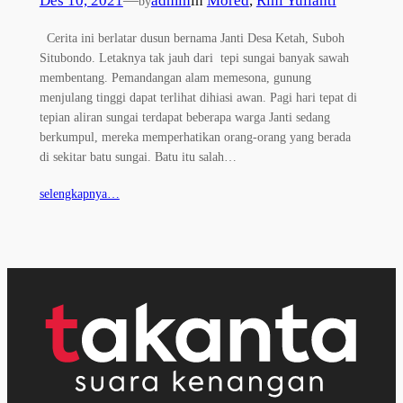
Des 10, 2021
—
admin
in
Mored
, 
Rini Yulianti
by
Cerita ini berlatar dusun bernama Janti Desa Ketah, Suboh
Situbondo. Letaknya tak jauh dari tepi sungai banyak sawah
membentang. Pemandangan alam memesona, gunung
menjulang tinggi dapat terlihat dihiasi awan. Pagi hari tepat di
tepian aliran sungai terdapat beberapa warga Janti sedang
berkumpul, mereka memperhatikan orang-orang yang berada
di sekitar batu sungai. Batu itu salah…
selengkapnya…