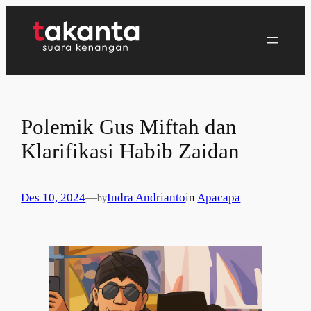
Lewati
ke
konten
Polemik Gus Miftah dan
Klarifikasi Habib Zaidan
Des 10, 2024
—
Indra Andrianto
in
Apacapa
by