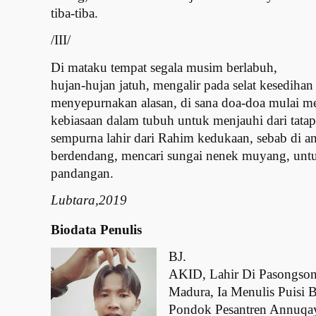
tiba-tiba.
/III/
Di mataku tempat segala musim berlabuh,
hujan-hujan jatuh, mengalir pada selat kesediha
menyepurnakan alasan, di sana doa-doa mulai 
kebiasaan dalam tubuh untuk menjauhi dari tatap
sempurna lahir dari Rahim kedukaan, sebab di a
berdendang, mencari sungai nenek muyang, untu
pandangan.
Lubtara,2019
Biodata Penulis
BJ.
AKID,
Lahir Di Pasongso
Madura, Ia Menulis Puisi Be
Pondok Pesantren Annuqa