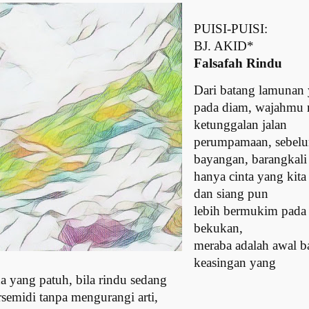
PUISI-PUISI:
BJ. AKID*
Falsafah Rindu
Dari batang lamunan 
pada diam, wajahmu 
ketunggalan jalan
perumpamaan, sebelu
bayangan, barangkali
hanya cinta yang kita
dan siang pun
lebih bermukim pada k
bekukan,
meraba adalah awal ba
keasingan yang
a yang patuh, bila rindu sedang
rsemidi tanpa mengurangi arti,