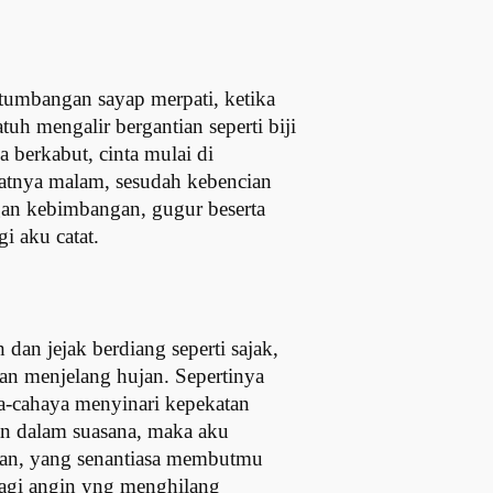
etumbangan sayap merpati, ketika
uh mengalir bergantian seperti biji
 berkabut, cinta mulai di
katnya malam, sesudah kebencian
gan kebimbangan, gugur beserta
gi aku catat.
an jejak berdiang seperti sajak,
an menjelang hujan. Sepertinya
a-cahaya menyinari kepekatan
iaan dalam suasana, maka aku
awan, yang senantiasa membutmu
bagi angin yng menghilang