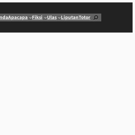
Cari
nda
Apacapa
Fiksi
Ulas
Liputan
Totor