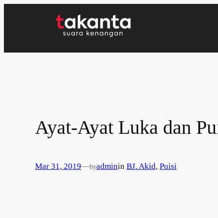
Lewati
ke
konten
Ayat-Ayat Luka dan Pu
Mar 31, 2019
—
admin
in
BJ. Akid
, 
Puisi
by