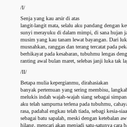
/I/
Senja yang kau arsir di atas
langit-langit mata, selalu aku pandang dengan k
sunyi merayuku di dalam mimpi, di sana hujan jat
musim yang kau tanam lewat bayangan. Dari luka
musnahkan, ranggas dan terang tercatat pada pe
berhikayat pada kesabaran, tubuhmu lengas den
ranting awal bulan maret, selebas janji luka tak la
/II/
Betapa mulia kepergianmu, dirahasiakan
banyak pertemuan yang sering membisu, langkah d
melukis indah wajah-wajah siang sebagai simpan
aku telah sampurna terlena pada tubuhmu, cahay
rasa, padahal engkau telah tiada, sebagi kesia-s
sebagai batu sapalah, meski dengan ketebalan 
hilang, mencari akan menjadi satu-satunya cara 