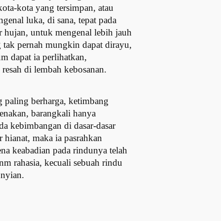
ota-kota yang tersimpan, atau
genal luka, di sana, tepat pada
ir hujan, untuk mengenal lebih jauh
g tak pernah mungkin dapat dirayu,
um dapat ia perlihatkan,
resah di lembah kebosanan.
g paling berharga, ketimbang
kenakan, barangkali hanya
ada kebimbangan di dasar-dasar
ar hianat, maka ia pasrahkan
ena keabadian pada rindunya telah
m rahasia, kecuali sebuah rindu
unyian.