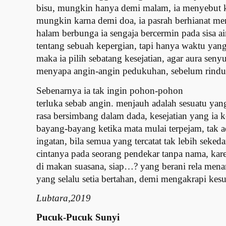
bisu, mungkin hanya demi malam, ia menyebut k
mungkin karna demi doa, ia pasrah berhianat men
halam berbunga ia sengaja bercermin pada sisa a
tentang sebuah kepergian, tapi hanya waktu yan
maka ia pilih sebatang kesejatian, agar aura seny
menyapa angin-angin pedukuhan, sebelum rindu 
Sebenarnya ia tak ingin pohon-pohon
terluka sebab angin. menjauh adalah sesuatu yan
rasa bersimbang dalam dada, kesejatian yang ia 
bayang-bayang ketika mata mulai terpejam, tak 
ingatan, bila semua yang tercatat tak lebih seked
cintanya pada seorang pendekar tanpa nama, kar
di makan suasana, siap…? yang berani rela menan
yang selalu setia bertahan, demi mengakrapi kes
Lubtara,2019
Pucuk-Pucuk Sunyi