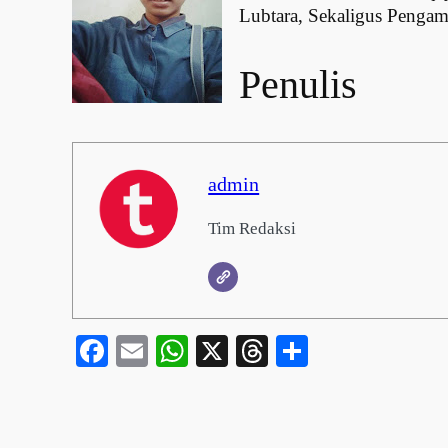
Lubtara, Sekaligus Penga
Penulis
admin
Tim Redaksi
Facebook
Email
WhatsApp
X
Threads
Share