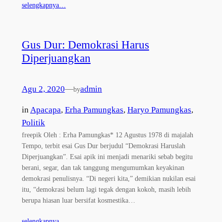
selengkapnya…
Gus Dur: Demokrasi Harus
Diperjuangkan
Agu 2, 2020
—
admin
by
in
Apacapa
, 
Erha Pamungkas
, 
Haryo Pamungkas
, 
Politik
freepik Oleh : Erha Pamungkas* 12 Agustus 1978 di majalah
Tempo, terbit esai Gus Dur berjudul “Demokrasi Haruslah
Diperjuangkan”. Esai apik ini menjadi menariki sebab begitu
berani, segar, dan tak tanggung mengumumkan keyakinan
demokrasi penulisnya. “Di negeri kita,” demikian nukilan esai
itu, “demokrasi belum lagi tegak dengan kokoh, masih lebih
berupa hiasan luar bersifat kosmestika…
selengkapnya…