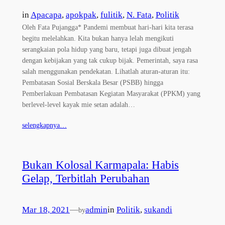
in
Apacapa
, 
apokpak
, 
fulitik
, 
N. Fata
, 
Politik
Oleh Fata Pujangga* Pandemi membuat hari-hari kita terasa
begitu melelahkan. Kita bukan hanya lelah mengikuti
serangkaian pola hidup yang baru, tetapi juga dibuat jengah
dengan kebijakan yang tak cukup bijak. Pemerintah, saya rasa
salah menggunakan pendekatan. Lihatlah aturan-aturan itu:
Pembatasan Sosial Berskala Besar (PSBB) hingga
Pemberlakuan Pembatasan Kegiatan Masyarakat (PPKM) yang
berlevel-level kayak mie setan adalah…
selengkapnya…
Bukan Kolosal Karmapala: Habis
Gelap, Terbitlah Perubahan
Mar 18, 2021
—
admin
in
Politik
, 
sukandi
by