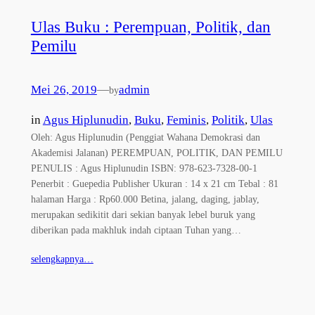
Ulas Buku : Perempuan, Politik, dan
Pemilu
Mei 26, 2019
—
admin
by
in
Agus Hiplunudin
, 
Buku
, 
Feminis
, 
Politik
, 
Ulas
Oleh: Agus Hiplunudin (Penggiat Wahana Demokrasi dan
Akademisi Jalanan) PEREMPUAN, POLITIK, DAN PEMILU
PENULIS : Agus Hiplunudin ISBN: 978-623-7328-00-1
Penerbit : Guepedia Publisher Ukuran : 14 x 21 cm Tebal : 81
halaman Harga : Rp60.000 Betina, jalang, daging, jablay,
merupakan sedikitit dari sekian banyak lebel buruk yang
diberikan pada makhluk indah ciptaan Tuhan yang…
selengkapnya…