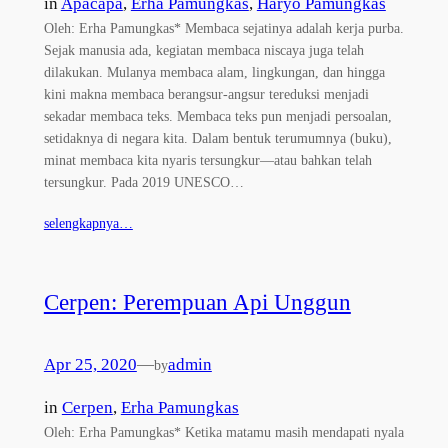
in
Apacapa
, 
Erha Pamungkas
, 
Haryo Pamungkas
Oleh: Erha Pamungkas* Membaca sejatinya adalah kerja purba.
Sejak manusia ada, kegiatan membaca niscaya juga telah
dilakukan. Mulanya membaca alam, lingkungan, dan hingga
kini makna membaca berangsur-angsur tereduksi menjadi
sekadar membaca teks. Membaca teks pun menjadi persoalan,
setidaknya di negara kita. Dalam bentuk terumumnya (buku),
minat membaca kita nyaris tersungkur—atau bahkan telah
tersungkur. Pada 2019 UNESCO…
selengkapnya…
Cerpen: Perempuan Api Unggun
Apr 25, 2020
—
admin
by
in
Cerpen
, 
Erha Pamungkas
Oleh: Erha Pamungkas* Ketika matamu masih mendapati nyala