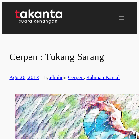
Lewati
ke
konten
Cerpen : Tukang Sarang
Agu 26, 2018
—
admin
in
Cerpen
, 
Rahman Kamal
by