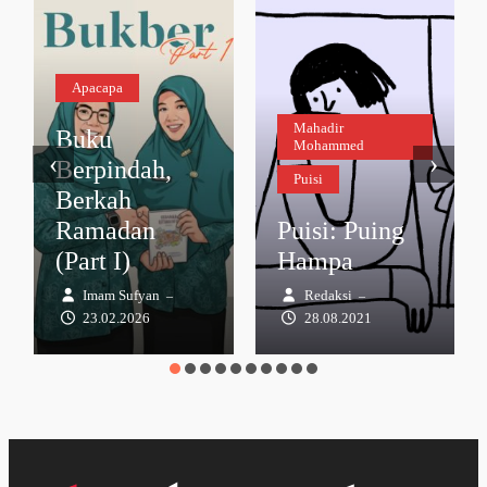
Apacapa
Mahadir
Buku
Mohammed
‹
›
Berpindah,
Puisi
Berkah
Ramadan
Puisi: Puing
(Part I)
Hampa
Imam Sufyan
Redaksi
–
–
23.02.2026
28.08.2021