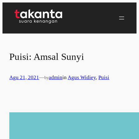
Lewati
ke
konten
Puisi: Amsal Sunyi
Agu 21, 2021
—
admin
in
Agus Widiey
, 
Puisi
by