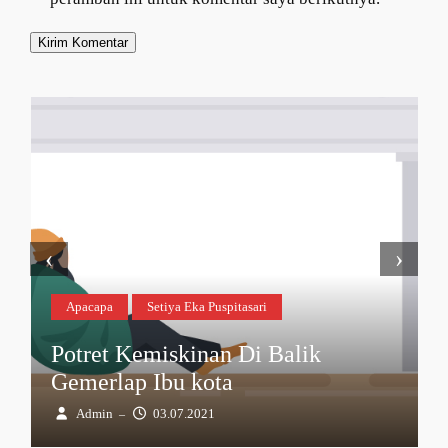
‹
›
Apacapa
Setiya Eka Puspitasari
Potret Kemiskinan Di Balik
Gemerlap Ibu kota
Admin
03.07.2021
–