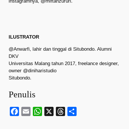
instagramnya, @miftahzururi.
ILUSTRATOR
@Anwarfi, lahir dan tinggal di Situbondo. Alumni
DKV
Universitas Malang tahun 2017, freelance designer,
owner @diniharistudio
Situbondo.
Penulis
Facebook
Email
WhatsApp
X
Threads
Share