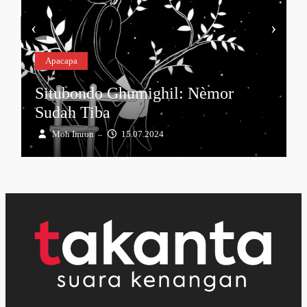
‹
›
Apacapa
Situbondo Ghumighil: Nèmor
Sudah Tiba
Moh Imron
15.07.2024
–