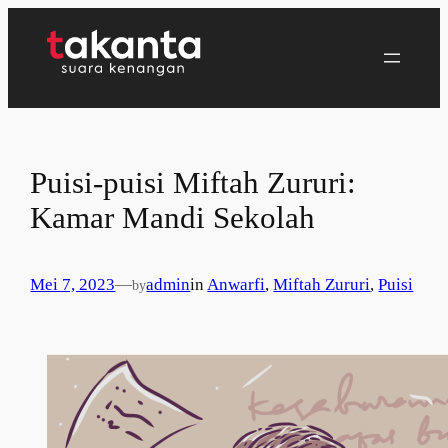
Lewati
ke
konten
Puisi-puisi Miftah Zururi:
Kamar Mandi Sekolah
Mei 7, 2023
—
admin
in
Anwarfi
, 
Miftah Zururi
, 
Puisi
by