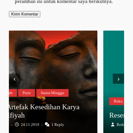
peramban ini untuk komentar saya berikutnya.
‹
›
Buku
Muhamad Bintang
Resensi
Ulas
Resensi: Hikayat Kadiroen
Redaksi
13.07.2021
–