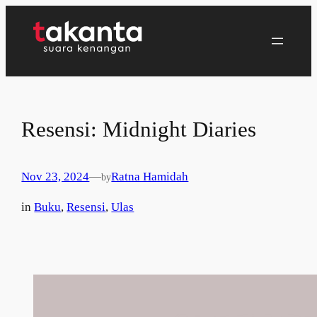
Lewati
ke
konten
Resensi: Midnight Diaries
Nov 23, 2024
—
Ratna Hamidah
by
in
Buku
, 
Resensi
, 
Ulas