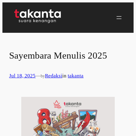
Lewati
ke
konten
Sayembara Menulis 2025
Jul 18, 2025
—
Redaksi
in
takanta
by