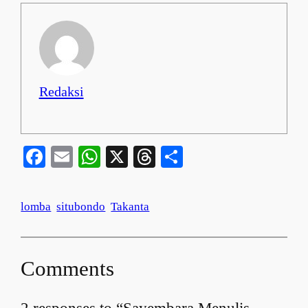
Redaksi
Facebook
Email
WhatsApp
X
Threads
Share
lomba
situbondo
Takanta
Comments
2 responses to “Sayembara Menulis