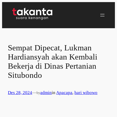
Lewati
ke
konten
Sempat Dipecat, Lukman
Hardiansyah akan Kembali
Bekerja di Dinas Pertanian
Situbondo
Des 28, 2024
—
admin
in
Apacapa
, 
hari wibowo
by