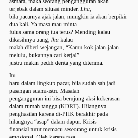
asmara, maka seorang pengangguran akan
terjebak dalam situasi minder.
Lha
,
bila pacarnya ajak jalan, mungkin ia akan berpikir
dua kali. Ya masa mau minta
fulus sama orang tua terus? Mending kalau
dikasihnya uang,
lha
kalau
malah diberi wejangan, “Kamu kok jalan-jalan
melulu, bukannya cari kerja!”
justru makin pedih derita yang diterima.
Itu
baru dalam lingkup pacar, bila sudah sah jadi
pasangan suami-istri. Masalah
pengangguran ini bisa berujung aksi kekerasan
dalam rumah tangga (KDRT). Hilangnya
penghasilan karena di-PHK berakhir pada
hilangnya “asap” dalam dapur. Krisis
finansial turut memacu seseorang untuk krisis
emosional. Oleh karena rasa