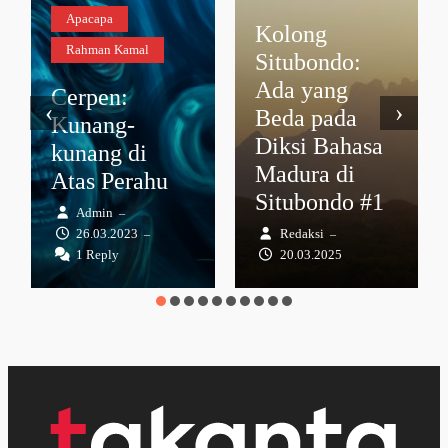
Apacapa
Kolong
Rahman Kamal
Situbondo:
Ada yang
Cerpen:
‹
›
Beda pada
Kunang-
Diksi Bahasa
kunang di
Madura di
Atas Perahu
Situbondo #1
Admin
–
26.03.2023
Redaksi
–
–
1 Reply
20.03.2025