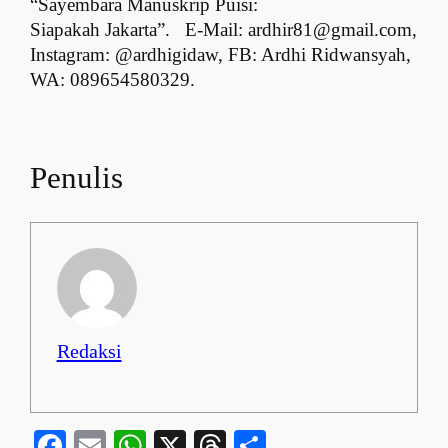
“Sayembara Manuskrip Puisi:
Siapakah Jakarta”.
E-Mail:
ardhir81@gmail.com
,
Instagram: @ardhigidaw, FB: Ardhi Ridwansyah,
WA: 089654580329.
Penulis
Redaksi
Facebook
Email
WhatsApp
X
Threads
Share