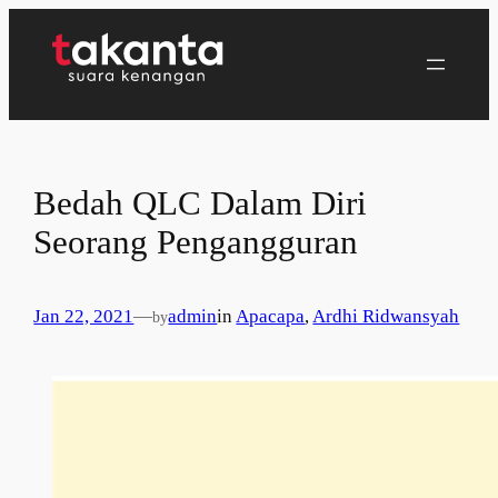
Lewati
ke
konten
Bedah QLC Dalam Diri
Seorang Pengangguran
Jan 22, 2021
—
admin
in
Apacapa
, 
Ardhi Ridwansyah
by