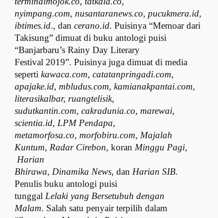
terminalmojok.co
,
tatkala.co
,
nyimpang.com,
nusantaranews.co, pucukmera.id,
ibtimes.id
., dan
cerano.id
. Puisinya “Memoar dari
Takisung” dimuat di buku antologi puisi
“Banjarbaru’s Rainy Day Literary
Festival 2019”. Puisinya juga dimuat di media
seperti
kawaca.com,
catatanpringadi.com,
apajake.id, mbludus.com, kamianakpantai.com,
literasikalbar, ruangtelisik,
sudutkantin.com, cakradunia.co, marewai,
scientia.id, LPM Pendapa,
metamorfosa.co, morfobiru.com, Majalah
Kuntum, Radar Cirebon,
koran
Minggu Pagi,
Harian
Bhirawa
,
Dinamika News
, dan
Harian SIB.
Penulis buku antologi puisi
tunggal
Lelaki yang Bersetubuh dengan
Malam
. Salah satu penyair terpilih dalam