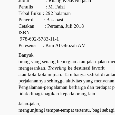
Judul
: Ruang Kelas Berjalan
Penulis
: M. Faizi
Tebal Buku
: 292 halaman
Penerbit
: Basabasi
Cetakan
: Pertama, Juli 2018
ISBN
:
978-602-5783-11-1
Peresensi
: Kim Al Ghozali AM
Banyak
orang yang senang bepergian atau jalan-jalan m
mengesankan.
Traveling
ke destinasi favorit
atau kota-kota impian. Tapi hanya sedikit di an
perjalanannya sehingga aktivitas yang menyenang
Pengalaman-pengalaman berharga dan terdapat pel
tidak dibagi-bagikan kepada orang lain.
Jalan-jalan,
mengunjungi tempat-tempat tertentu, bagi sebagi