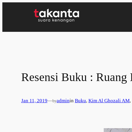
Lewati
ke
konten
Resensi Buku : Ruang 
Jan 11, 2019
—
admin
in
Buku
, 
Kim Al Ghozali AM
, 
by