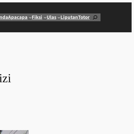
Cari
nda
Apacapa
Fiksi
Ulas
Liputan
Totor
izi