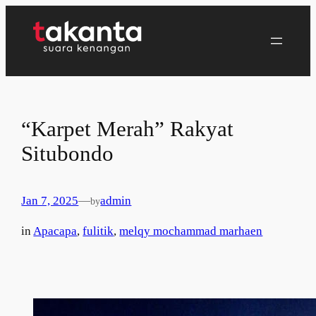
Lewati
ke
konten
“Karpet Merah” Rakyat
Situbondo
Jan 7, 2025
—
admin
by
in
Apacapa
, 
fulitik
, 
melqy mochammad marhaen