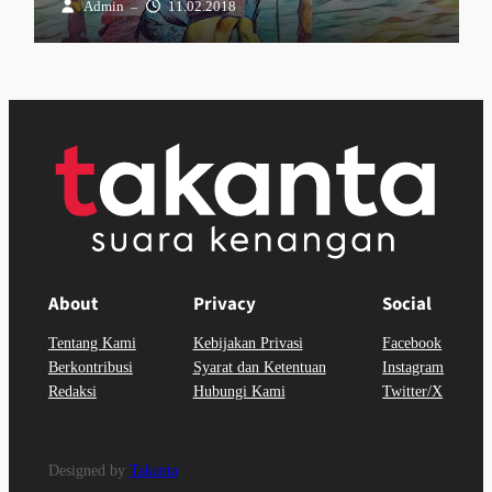
Admin
11.02.2018
–
About
Privacy
Social
Tentang Kami
Kebijakan Privasi
Facebook
Berkontribusi
Syarat dan Ketentuan
Instagram
Redaksi
Hubungi Kami
Twitter/X
Designed by
Takanta