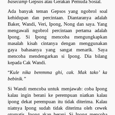
basecamp
 Gepsos atau Gerakan Pemuda Sosial. 
Ada banyak teman Gepsos yang ngobrol soal 
kehidupan dan percintaan. Diantaranya adalah 
Baker, Wandi, Veri, Ipong, Nong dan saya. Yang 
mengawali ngobrol percintaan pertama adalah 
Ipong. Si Ipong mencoba mengungkapkan 
masalah kisah cintanya dengan menggunakan 
gaya bahasanya yang sangat menarik. Saya 
mencoba mendengarkan si Ipong. Dia bilang 
kepada Cak Wandi. 
“
Kule nika beremma ghi, cak. Mak tako’ ka 
bebinik.” 
Si Wandi mencoba untuk menjawab: coba Ipong 
kalau ingin berani ke perempuan niatkan kalau 
ipong dekat perempuan itu tidak diterima. Kalau 
niatnya Ipong sudah tidak diterima oleh cewek 
otomatis, Ipong akan berani. Si Ipong mencoba 