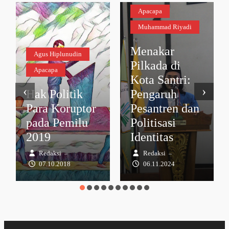
Apacapa
Muhammad Riyadi
Menakar
Agus Hiplunudin
Pilkada di
Apacapa
Kota Santri:
‹
›
Hak Politik
Pengaruh
Para Koruptor
Pesantren dan
pada Pemilu
Politisasi
2019
Identitas
Redaksi
Redaksi
–
–
07.10.2018
06.11.2024