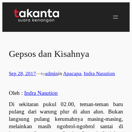
Lewati
ke
konten
Gepsos dan Kisahnya
Sep 28, 2017
—
admin
in
Apacapa
, 
Indra Nasution
by
Oleh : 
Indra Nasution
Di sekitaran pukul 02.00, teman-teman baru 
pulang dari warung plur di alun alun. Bukan 
langsung pulang kerumahnya masing-masing, 
melainkan masih ngobrol-ngobrol santai di 