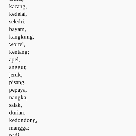
kacang,
kedelai,
seledri,
bayam,
kangkung,
wortel,
kentang;
a
pel,
anggur,
jeruk,
pisang,
pepaya,
nangka,
s
alak,
durian,
kedondong,
mangga;
p
adi,