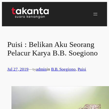
Lewati
ke
konten
Puisi : Belikan Aku Seorang
Pelacur Karya B.B. Soegiono
Jul 27, 2019
—
admin
in
B.B. Soegiono
, 
Puisi
by