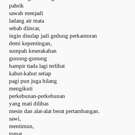
pabrik
s
awah menjadi
ladang air mata
s
ebab diincar,
ingin disulap jadi gedung perkantoran
d
emi kepentingan,
sumpah keserakahan
g
unung-gunung
hampir tiada lagi terlihat
k
abut-kabut setiap
pagi pun juga hilang
m
engikuti
perkebunan-perkebunan
y
ang mati dilibas
mesin dan alat-alat berat pertambangan.
s
awi,
mentimun,
tomat,