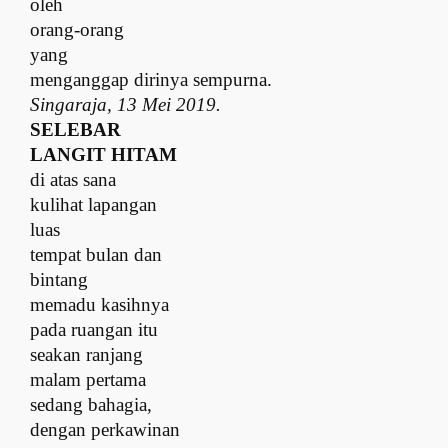
oleh
orang-orang
yang
menganggap dirinya sempurna.
Singaraja, 13 Mei 2019.
SELEBAR
LANGIT HITAM
d
i atas sana
k
ulihat lapangan
luas
t
empat bulan dan
bintang
m
emadu kasihnya
p
ada ruangan itu
s
eakan ranjang
malam pertama
s
edang bahagia,
d
engan perkawinan