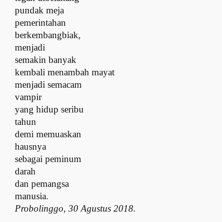
p
undak meja
pemerintahan
b
erkembangbiak,
menjadi
semakin banyak
k
embali menambah mayat
m
enjadi semacam
vampir
y
ang hidup seribu
tahun
d
emi memuaskan
hausnya
s
ebagai peminum
darah
d
an pemangsa
manusia.
Probolinggo, 30 Agustus 2018.