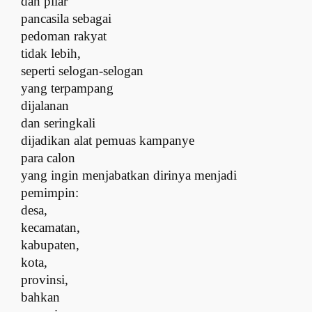
dan pilar
pancasila
s
ebagai
pedoman rakyat
t
idak lebih,
seperti selogan-selogan
y
ang terpampang
dijalanan
d
an seringkali
dijadikan alat pemuas kampanye
para calon
yang ingin menjabatkan dirinya menjadi
pemimpin
:
desa,
kecamatan,
kabupaten,
kota,
provinsi,
bahkan