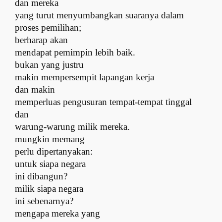
dan mereka
yang turut menyumbangkan suaranya dalam
proses pemilihan;
b
erharap akan
mendapat pemimpin lebih baik.
b
ukan yang justru
makin mempersempit lapangan kerja
d
an makin
memperluas pengusuran tempat-tempat tinggal
dan
warung-warung milik mereka.
m
ungkin memang
perlu dipertanyakan:
u
ntuk siapa negara
ini dibangun?
m
ilik siapa negara
ini sebenarnya?
m
engapa mereka yang