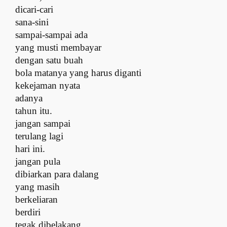
dicari-cari
sana-sini
s
ampai-sampai ada
yang musti membayar
d
engan satu buah
bola matanya yang harus diganti
k
ekejaman nyata
adanya
t
ahun itu.
j
angan sampai
terulang lagi
h
ari ini.
j
angan pula
dibiarkan para dalang
y
ang masih
berkeliaran
berdiri
tegak dibelakang