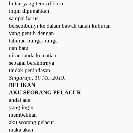
hutan yang terus diburu
i
ngin dipunahkan.
s
ampai harus
bersembunyi ke dalam bawah tanah kuburan
y
ang penuh dengan
taburan bunga-bunga
dan batu
nisan tanda kematian
sebagai
berakhirnya
tindak penindasan.
Singaraja,
10
Mei 2019.
BELIKAN
AKU SEORANG PELACUR
andai ada
yang ingin
membelikan
aku seorang pelacur
maka akan