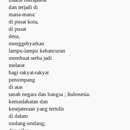
d
an terjadi di
mana-mana
:
d
i pusat kota,
di pusat
desa,
m
enggebyarkan
lampu-lampu kehancuran
membuat
serba jadi
melarat
b
agi rakyat-rakyat
penumpang
di atas
tanah negara dan bangsa ; Indonesia.
k
emaslahatan dan
kesejateraan yang tertulis
di dalam
undang-undang
;