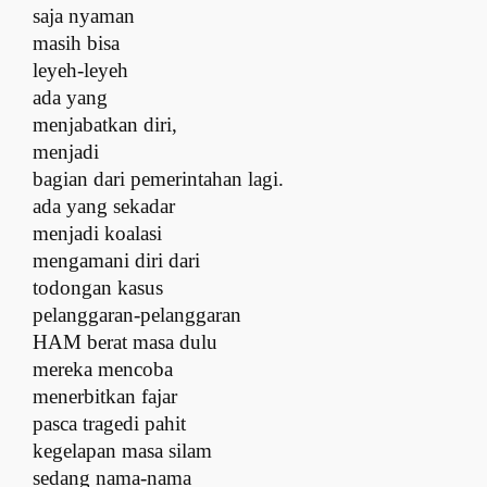
saja nyaman
m
asih bisa
leyeh-leyeh
a
da yang
menjabatkan diri,
menjadi
bagian dari pemerintahan lagi.
a
da yang sekadar
menjadi koalasi
m
engamani diri dari
todongan kasus
pelanggaran-pelanggaran
HAM berat masa dulu
m
ereka mencoba
menerbitkan fajar
p
asca tragedi pahit
kegelapan masa silam
s
edang nama-nama