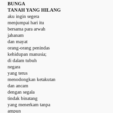
BUNGA
TANAH YANG HILANG
a
ku ingin segera
menjumpai hari itu
b
ersama para arwah
jahanam
d
an mayat
orang-orang penindas
k
ehidupan manusia;
d
i dalam tubuh
negara
y
ang terus
menodongkan ketakutan
dan ancam
d
engan segala
tindak binatang
y
ang menerkam tanpa
ampun