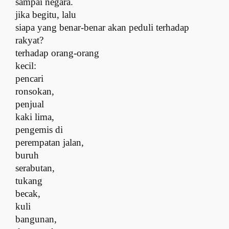
sampai negara.
j
ika begitu, lalu
siapa yang benar-benar akan peduli terhadap
rakyat?
t
erhadap orang-orang
kecil:
pencari
ronsokan,
penjual
kaki lima,
pengemis di
perempatan jalan,
buruh
serabutan,
tukang
becak,
kuli
bangunan,