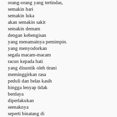
orang-orang yang tertindas,
s
emakin hari
semakin luka
a
kan semakin sakit
s
emakin demam
d
engan kebengisan
yang menamainya pemimpin.
y
ang menyodorkan
segala macam-macam
r
acun kepada hati
yang disuntik oleh tirani
m
eminggirkan rasa
peduli dan belas kasih
h
ingga lenyap tidak
berdaya
d
iperlakukan
seenaknya
s
eperti binatang di