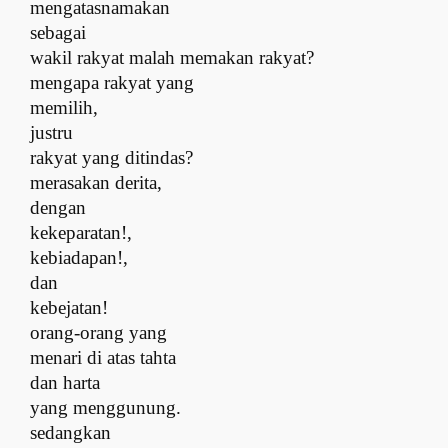
mengatasnamakan
sebagai
wakil rakyat malah memakan rakyat?
m
engapa rakyat yang
memilih,
justru
rakyat yang ditindas?
m
erasakan derita,
d
engan
kekeparatan!,
kebiadapan!,
dan
kebejatan!
o
rang-orang yang
menari di atas tahta
dan harta
yang menggunung.
s
edangkan