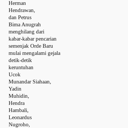
Herman
Hendrawan,
dan Petrus
Bima Anugrah
m
enghilang dari
kabar-kabar pencarian
s
emenjak Orde Baru
mulai mengalami gejala
d
etik-detik
keruntuhan
Ucok
Munandar Siahaan,
Yadin
Muhidin,
Hendra
Hambali,
Leonardus
Nugroho,