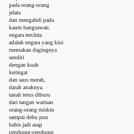
p
ada orang-orang
jelata
d
an mengabdi pada
kaum bangsawan.
n
egara tercinta
adalah negara yang kini
memakan dagingnya
sendiri
d
engan kuah
keringat
d
an saus merah,
darah anaknya.
t
anah terus diburu
d
ari tangan warisan
orang-orang miskin
s
ampai debu pun
habis jadi asap
cerobong-cerobong