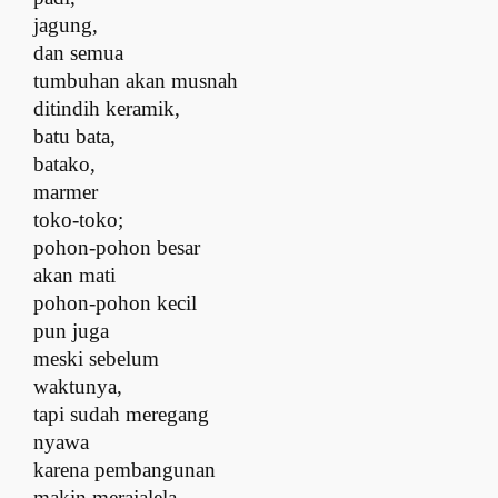
jagung,
dan semua
tumbuhan akan musnah
d
itindih keramik,
batu bata,
batako,
marmer
toko-toko;
p
ohon-pohon besar
akan mati
p
ohon-pohon kecil
pun juga
m
eski sebelum
waktunya,
t
api sudah meregang
nyawa
k
arena pembangunan
makin merajalela