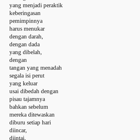
yang menjadi peraktik
keberingasan
pemimpinnya
h
arus menukar
dengan darah,
dengan dada
yang dibelah,
dengan
tangan yang menadah
s
egala isi perut
yang keluar
u
sai dibedah dengan
pisau tajamnya
b
ahkan sebelum
mereka ditewaskan
d
iburu setiap hari
d
iincar,
diintai,