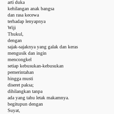
a
rti duka
kehilangan anak bangsa
d
an rasa kecewa
terhadap lenyapnya
Wiji
Thukul,
d
engan
sajak-sajaknya yang galak dan keras
m
engusik dan ingin
mencongkel
setiap kebusukan-kebusukan
pemerintahan
h
ingga musti
diseret paksa;
d
ihilangkan tanpa
ada yang tahu letak makamnya.
b
egitupun dengan
Suyat,