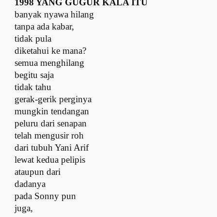
1998 YANG GUGUR KALA ITU
b
anyak nyawa hilang
t
anpa ada kabar,
t
idak pula
diketahui ke mana?
s
emua menghilang
begitu saja
t
idak tahu
gerak-gerik perginya
m
ungkin tendangan
peluru dari senapan
t
elah mengusir roh
dari tubuh Yani Arif
l
ewat kedua pelipis
a
taupun dari
dadanya
p
ada Sonny pun
juga,