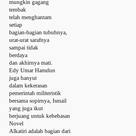
m
ungkin gagang
tembak
t
elah menghantam
setiap
bagian-bagian tubuhnya,
u
rat-urat sarafnya
s
ampai tidak
berdaya
d
an akhirnya mati.
E
dy Umar Hamdun
juga hanyut
d
alam kekerasan
pemerintah militeristik
b
ersama
s
opirnya, Ismail
y
ang juga ikut
berjuang untuk kebebasan
Novel
Alkatiri adalah bagian dari