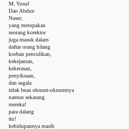
M. Yusuf
Dan Abdun
Naser;
y
ang merupakan
seorang korektor
j
uga masuk dalam
daftar orang hilang
k
orban penculikan,
kekejaman,
kekerasan,
penyiksaan,
dan segala
tidak buas oknum-oknumnya
n
amun sekarang.
mereka!
para dalang
itu!
k
ehidupannya masih