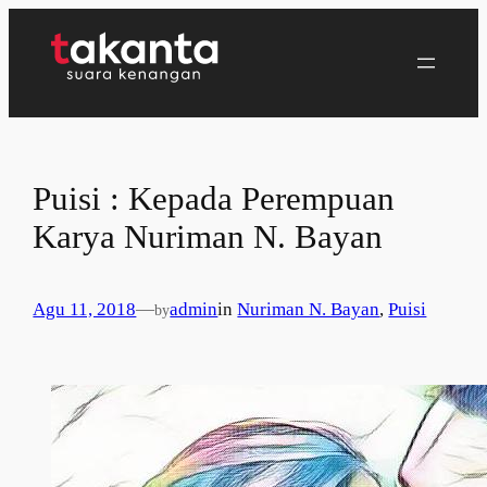
Lewati
ke
konten
Puisi : Kepada Perempuan
Karya Nuriman N. Bayan
Agu 11, 2018
—
admin
in
Nuriman N. Bayan
, 
Puisi
by