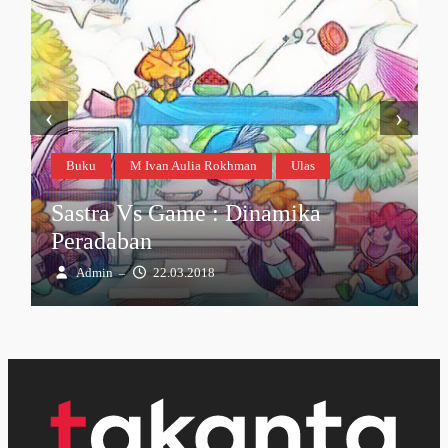
‹
›
Buku
M Ivan Aulia Rokhman
Ulas
Sastra Vs Game : Dinamika
Peradaban
Admin
22.03.2018
–