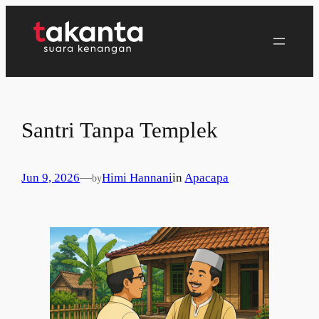
Lewati
ke
konten
Santri Tanpa Templek
Jun 9, 2026
—
Himi Hannani
in
Apacapa
by