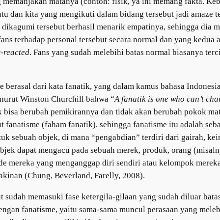
 memanjakan matanya (contoh: fisik, ya ini memang fakta. Keba
tu dan kita yang mengikuti dalam bidang tersebut jadi amaze te
dikagumi tersebut berhasil menarik empatinya, sehingga dia m
ans terhadap personal tersebut secara normal dan yang kedua a
-reacted
. Fans yang sudah melebihi batas normal biasanya terci
me berasal dari kata fanatik, yang dalam kamus bahasa Indonesi
enurut Winston Churchill bahwa “
A fanatik is one who can’t ch
k bisa berubah pemikirannya dan tidak akan berubah pokok mate
 fanatisme (faham fanatik), sehingga fanatisme itu adalah seb
uk sebuah objek, di mana “pengabdian” terdiri dari gairah, kein
 objek dapat mengacu pada sebuah merek, produk, orang (misalnya
e-ide mereka yang menganggap diri sendiri atau kelompok mere
kinan (Chung, Beverland, Farelly, 2008).
but sudah memasuki fase ketergila-gilaan yang sudah diluar bat
engan fanatisme, yaitu sama-sama muncul perasaan yang melebi