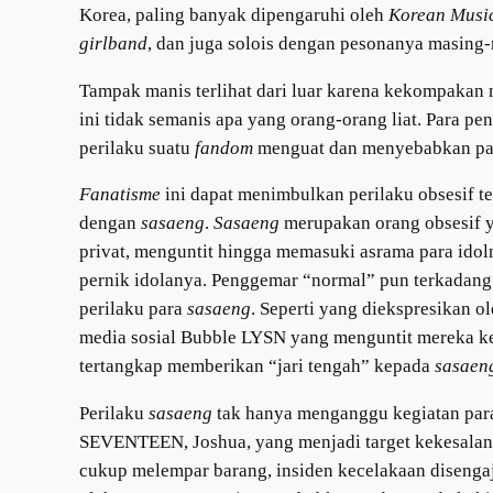
Korea, paling banyak dipengaruhi oleh
Korean Musi
girlband
, dan juga solois dengan pesonanya masing
Tampak manis terlihat dari luar karena kekompakan 
ini tidak semanis apa yang orang-orang liat. Para p
perilaku suatu
fandom
menguat dan menyebabkan par
Fanatisme
ini dapat menimbulkan perilaku obsesif t
dengan
sasaeng
.
Sasaeng
merupakan orang obsesif y
privat, menguntit hingga memasuki asrama para idol
pernik idolanya. Penggemar “normal” pun terkadang
perilaku para
sasaeng
. Seperti yang diekspresikan 
media sosial Bubble LYSN yang menguntit mereka ke
tertangkap memberikan “jari tengah” kepada
sasaen
Perilaku
sasaeng
tak hanya menganggu kegiatan para 
SEVENTEEN, Joshua, yang menjadi target kekesalan
cukup melempar barang, insiden kecelakaan disengaj