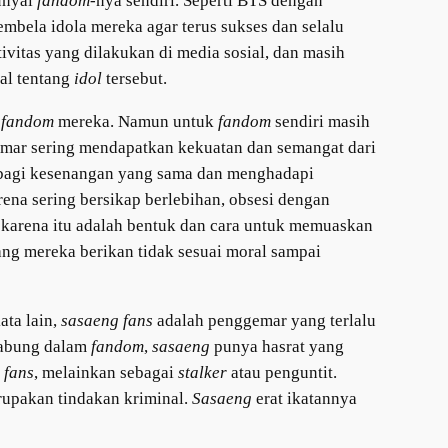
unyai
fandom-
nya sendiri. Seperti BTS dengan
bela idola mereka agar terus sukses dan selalu
ivitas yang dilakukan di media sosial, dan masih
al tentang
idol
tersebut.
i
fandom
mereka. Namun untuk
fandom
sendiri masih
emar sering mendapatkan kekuatan dan semangat dari
rbagi kesenangan yang sama dan menghadapi
ena sering bersikap berlebihan, obsesi dengan
h karena itu adalah bentuk dan cara untuk memuaskan
ang mereka berikan tidak sesuai moral sampai
ata lain,
sasaeng fans
adalah penggemar yang terlalu
gabung dalam
fandom
,
sasaeng
punya hasrat yang
i
fans
, melainkan sebagai
stalker
atau penguntit.
rupakan tindakan kriminal.
Sasaeng
erat ikatannya