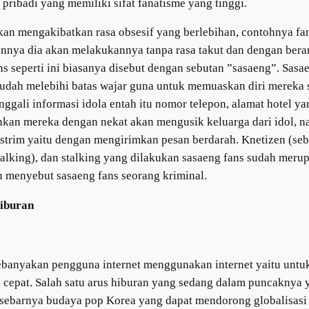
 pribadi yang memiliki sifat fanatisme yang tinggi.
kan mengakibatkan rasa obsesif yang berlebihan, contohnya fans
nnya dia akan melakukannya tanpa rasa takut dan dengan beran
ans seperti ini biasanya disebut dengan sebutan ”sasaeng”. Sa
udah melebihi batas wajar guna untuk memuaskan diri mereka s
ggali informasi idola entah itu nomor telepon, alamat hotel ya
kan mereka dengan nekat akan mengusik keluarga dari idol, n
ekstrim yaitu dengan mengirimkan pesan berdarah. Knetizen (s
stalking), dan stalking yang dilakukan sasaeng fans sudah me
n menyebut sasaeng fans seorang kriminal.
Hiburan
banyakan pengguna internet menggunakan internet yaitu untuk
 cepat. Salah satu arus hiburan yang sedang dalam puncaknya 
ersebarnya budaya pop Korea yang dapat mendorong globalisas