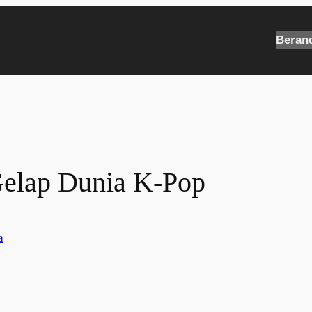
Beran
 Gelap Dunia K-Pop
a