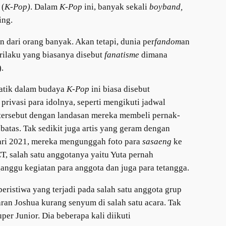
(
K-Pop)
. Dalam
K-Pop
ini, banyak sekali
boyband,
ing.
 dari orang banyak. Akan tetapi, dunia per
fandom
an
erilaku yang biasanya disebut
fanatisme
dimana
.
natik dalam budaya
K-Pop
ini biasa disebut
ivasi para idolnya, seperti mengikuti jadwal
s tersebut dengan landasan mereka membeli pernak-
atas. Tak sedikit juga artis yang geram dengan
ri 2021, mereka mengunggah foto para
sasaeng
ke
, salah satu anggotanya yaitu Yuta pernah
nggu kegiatan para anggota dan juga para tetangga.
eristiwa yang terjadi pada salah satu anggota grup
ran Joshua kurang senyum di salah satu acara. Tak
per Junior. Dia beberapa kali diikuti