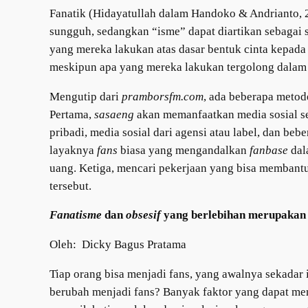
Fanatik (Hidayatullah dalam Handoko & Andrianto, 2
sungguh, sedangkan “isme” dapat diartikan sebagai 
yang mereka lakukan atas dasar bentuk cinta kepad
meskipun apa yang mereka lakukan tergolong dalam 
Mengutip dari
pramborsfm.com
, ada beberapa meto
Pertama,
sasaeng
akan memanfaatkan media sosial se
pribadi, media sosial dari agensi atau label, dan b
layaknya
fans
biasa yang mengandalkan
fanbase
dal
uang. Ketiga, mencari pekerjaan yang bisa membant
tersebut.
Fanatisme
dan
obsesif
yang berlebihan merupakan
Oleh: Dicky Bagus Pratama
Tiap orang bisa menjadi fans, yang awalnya sekadar 
berubah menjadi fans? Banyak faktor yang dapat men