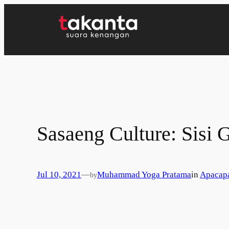
Lewati
ke
konten
Sasaeng Culture: Sisi
Jul 10, 2021
—
Muhammad Yoga Pratama
in
Apacap
by