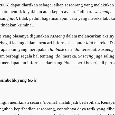
006) dapat diartikan sebagai sikap seseorang yang melakukan 
suatu bentuk keyakinan atau kepercayaan. Jadi para
sasaeng
ak
a sang
idol
, tidak peduli bagaimanapun cara yang mereka lakuka
tindakan kriminal.
de yang biasanya digunakan
sasaeng
dalam melancarkan aksinya 
bagai ladang dalam mencari informasi seputar
idol
mereka. Da
eberapa akun yang merupakan
fanbase
dari
idol
tersebut.
Sasaeng
am berbagi segala hal tentang
idol
mereka.
Sasaeng
juga saling
u mendapatkan informasi dari sang
idol
, seperti bekerja di per
 simbolik yang
toxic
ingin menikmati secara ‘normal’ malah jadi berlebihan. Kenapa
gubah kepribadian seseorang, contohnya daya tarik yang diberi