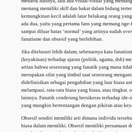
menarik hatinya, lalu ada visual-visual yang memang
memang memiliki
skill
dan bakat dalam bidang terten
kemungkinan kecil adalah latar belakang orang yang 
ada dua, yaitu yang pertama fans yang memang nge-f
sampai diluar batas ‘normal’ yang artinya sudah
over
fanatisme dan obsesif yang berlebihan.
Jika ditelusuri lebih dalam, sebenarnya kata fanatis
(keyakinan) terhadap ajaran (politik, agama, dsb) m
artian bahwa seseorang yang fanatik yang mana tida
merupakan sifat yang timbul saat seseorang menganut
didefinisikan sebagai pengabdian yang luar biasa unt
melampaui, rata-rata biasa yang biasa, atau tingkat.
lainnya. Fanatik cenderung bersikeras terhadap id
yang mungkin bertentangan dengan pikiran atau keya
Obsesif sendiri memiliki arti dimana individu terse
biasa dalam memiliki. Obsesif memiliki persamaan d