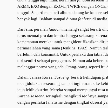
chart
tangga lagu, tidak heran jika
fandom
tersebar 
ARMY, EXO dengan EXO-L, TWICE dengan ONCE, da
unggul. Seperti membeli album, datang ke konser, se
banyak lagi. Bahkan sampai dibuat
fanbase
di media
Dari sini, peranan
fandom
memang sangat berarti un
terus menuai pro dan kontra hingga sekarang karena
kemampuan mereka untuk mengidentifikasikan diri 
permasalahan yang sama (Jenkins, 1992). Namun terk
berlebih, dan konsumtif. Untuk perilaku dan tabiat d
diri sendiri sebagai penggemar. Namun ada beberapa
melanggar norma yang ada. Orang-orang seperti itu 
Dalam bahasa Korea,
Sasaeng
berarti kehidupan pri
mengidolakan seseorang sampai ingin masuk ke kehid
jauh lebih ekstrim. Mereka sampai mempunyai rasa 
Karena
sasaeng
seringkali mengikuti
idol-
nya sampa
dengan perilaku fanatisme dengan tingkat obsesif ya