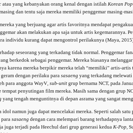
c
atau yang kebanyakan orang kenal dengan istilah
Korean Pop
-masing dan tentu saja mereka memiliki penggemar masing-mas
mereka yang berjuang agar artis favoritnya mendapat pengakuan
enggemar akan melakukan apa saja untuk artis kegemarannya. P
a individu kurang dapat mengontrol perilakunya (Maya, 2015)
erhadap seseorang yang terkadang tidak normal. Penggemar fa
ang berkedok sebagai penggemar. Mereka biasanya melanggar pr
nya karena mereka berpikir mereka telah “memiliki” artis-arti
 geram dengan perilaku para
sasaeng
yang terkadang melewati b
oleh para anggota WayV
, sub-unit
grup bernama NCT, pada Janua
 tempat penyutingan film mereka. Masih sama dengan grup NCT
g
yang tengah menguntitnya di depan asrama yang sangat menga
idol namun juga dapat mencelakai mereka. Seperti salah satu p
 para
sasaeng
dengan cara melempari barang terhadapnya lanta
a juga terjadi pada Heechul dari grup generasi kedua
K-Pop,
Su