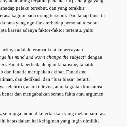
nyakan orang terjatuh pada hal ini), ada juga yang
rhadap pelaku tersebut, dan yang terakhir
erasa kagum pada orang tersebut. Dan tahap fans itu
da fans yang nge-fans terhadap personal tersebut
pta karena adanya faktor-faktor tertentu, yaitu
a artinya adalah teramat kuat kepercayaan
ange his mind and won’t change the subject
” dengan
ri. Fanatik berbeda dengan fanatisme, fanatik
ab dan fanatic merupakan akibat. Fanatisme
timan, dan dedikasi, dan “luar biasa” berarti
 selebriti), acara televisi, atau kegiatan konsumsi
ka benar dan mengabaikan semua fakta atau argumen
as, sehingga muncul ketertarikan yang melampaui rasa
hi batas dalam hal keinginan yang ingin dimiliki