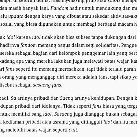
hampir di seluruh dunia. Masing-masing grup atau solois memp
n masih banyak lagi.
Fandom
hadir untuk mendukung dan mem
lalu
update
dengan karya yang dibuat atau sekedar aktivitas-akt
 sosial yang biasa digunakan untuk membagi berbagai macam h
tuk
idol
karena
idol
tidak akan bisa sukses tanpa dukungan dar
 hadirnya
fandom
memang bagus dalam segi solidaritas. Pengg
mereka sebagai bagian dari kelompok penggemar lain yang be
adang apa yang mereka lakukan juga melewati batas wajar, kar
ari
fans
seperti itu memang meresahkan, tapi tidak terlalu para
 orang yang menganggap diri mereka adalah fans, tapi sikap y
disebut sebagai
sasaeng fans
.
badi.
Sa
artinya pribadi dan
Saeng
artinya kehidupan. Dengan k
upan pribadi dari idolanya. Tidak seperti
fans
biasa yang ter
untuk memiliki sang
idol. Sasaeng
juga dianggap bukan sebaga
i kediaman pribadi atau asrama yang ditinggali
idol
dan itu me
ng melebihi batas wajar, seperti
cult
.