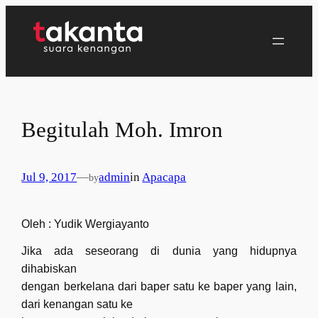
Lewati
ke
konten
Begitulah Moh. Imron
Jul 9, 2017
—
admin
in
Apacapa
by
Oleh : Yudik Wergiayanto
Jika ada seseorang di dunia yang hidupnya
dihabiskan
dengan berkelana dari baper satu ke baper yang lain,
dari kenangan satu ke