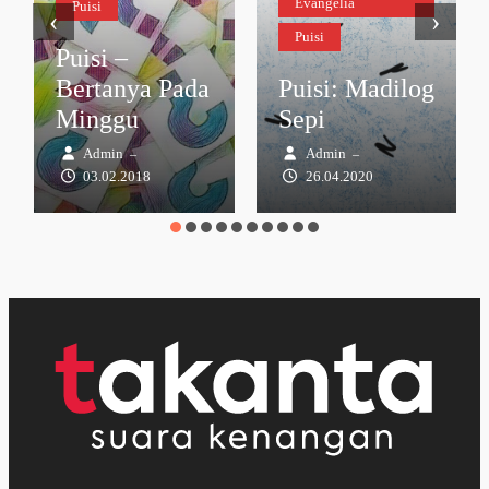
Evangelia
Puisi
‹
›
Puisi
Puisi –
Bertanya Pada
Puisi: Madilog
Minggu
Sepi
Admin
Admin
–
–
03.02.2018
26.04.2020