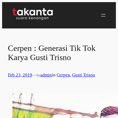
Lewati
ke
konten
Cerpen : Generasi Tik Tok
Karya Gusti Trisno
Feb 23, 2019
—
admin
in
Cerpen
, 
Gusti Trisno
by