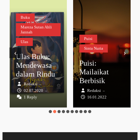
Buku
Mareza Sutan Ahli
Jannah
Puisi
Ulas
Sinta Nuria
‹
›
Ulas Buku:
Puisi:
Mendewasa
Mailaikat
dalam Rindu
Berbisik
Redaksi
–
02.07.2020
Redaksi
–
–
1 Reply
16.01.2022