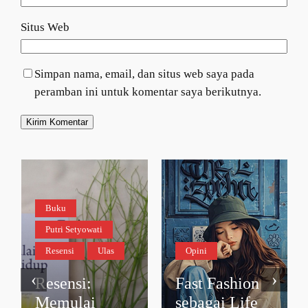
Situs Web
Simpan nama, email, dan situs web saya pada
peramban ini untuk komentar saya berikutnya.
Buku
Putri Setyowati
Resensi
Ulas
Opini
‹
›
Resensi:
Fast Fashion
Memulai
sebagai Life