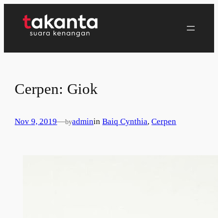
Lewati
ke
konten
Cerpen: Giok
Nov 9, 2019
—
admin
in
Baiq Cynthia
, 
Cerpen
by