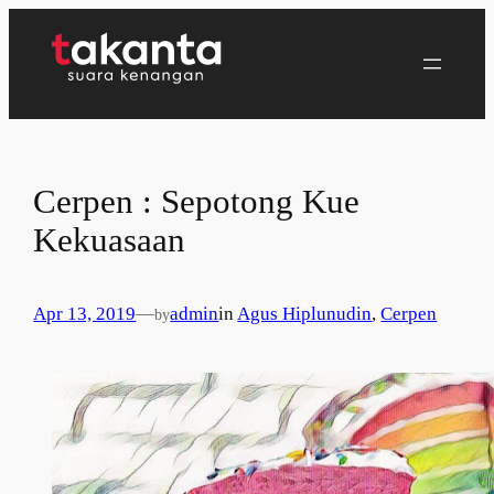
Lewati
ke
konten
Cerpen : Sepotong Kue
Kekuasaan
Apr 13, 2019
—
admin
in
Agus Hiplunudin
, 
Cerpen
by