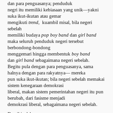
dan para penguasanya; penduduk
negri itu memiliki kebiasaan yang unik—yakni
suka ikut-ikutan atau gemar
mengikuti
trend
, kuambil misal, bila neg
e
ri
sebelah
memiliki budaya
pop boy band
dan
girl band
maka seluruh penduduk neg
e
ri tersebut
berbon
d
ong-bondong
menggemari hingga membentuk
boy band
dan
girl b
a
nd
sebagaimana neg
e
ri sebelah.
Begitu pula dengan para penguasanya, sama
halnya dengan para rakyatnya— mereka
pun suka ikut-ikutan; bila negeri sebelah memakai
sistem kenegaraan demokrasi
liberal, makan sistem pemerintahan negeri itu pun
berubah, dari fasisme menjadi
demokrasi liberal, sebagaimana negeri sebelah.