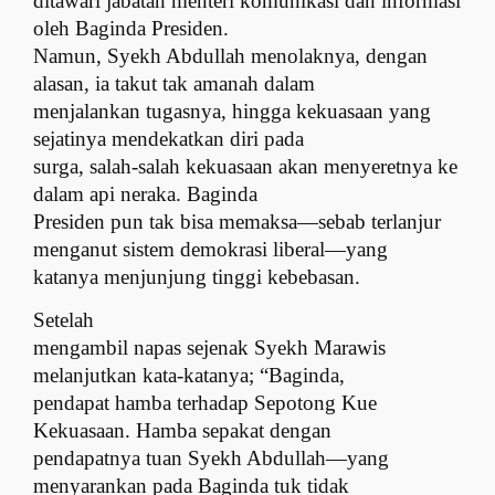
ditawari jabatan ment
e
ri komunikasi dan informasi
oleh Baginda Presiden.
Namun, Syekh Abdullah menolaknya, dengan
alasan, ia takut tak amanah dalam
menjalankan tugasnya, hingga kekuasaan yang
sejatinya mendekatkan diri pada
surga, salah-salah kekuasaan akan menyeretnya ke
dalam api neraka. Baginda
Presiden pun tak bisa memaksa—sebab terlanjur
menganut sistem demokrasi liberal—yang
katanya menjunjung tinggi kebebasan.
Setelah
mengambil napas sejenak Syekh Marawis
melanjutkan kata-katanya; “Baginda,
pendapat hamba terhadap Sepotong Kue
Kekuasaan. Hamba sepakat dengan
pendapatnya tuan Syekh Abdullah—yang
menyarankan pada Baginda tuk tidak