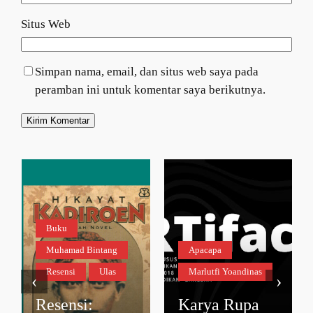
Situs Web
Simpan nama, email, dan situs web saya pada
peramban ini untuk komentar saya berikutnya.
Buku
Muhamad Bintang
Apacapa
Resensi
Ulas
Marlutfi Yoandinas
‹
›
Resensi:
Karya Rupa