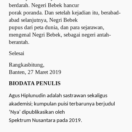
berdarah. Neg
e
ri Bebek hancur
porak poranda. Dan setelah kejadian itu, berabad-
abad selanjutnya, Negri Bebek
pupus dari peta dunia, dan para sejarawan,
mengenal Negri Bebek, sebagai neg
e
ri
a
ntah-
berantah.
Selesai
Rangkasbitung,
Banten, 27 Maret 2019
BIODATA PENULIS
Agus Hiplunudin adalah sastrawan sekaligus
akademisi; kumpulan puisi terbarunya berjudul
‘Nya’ dipublikasikan oleh
Spektrum Nusantara pada 2019.