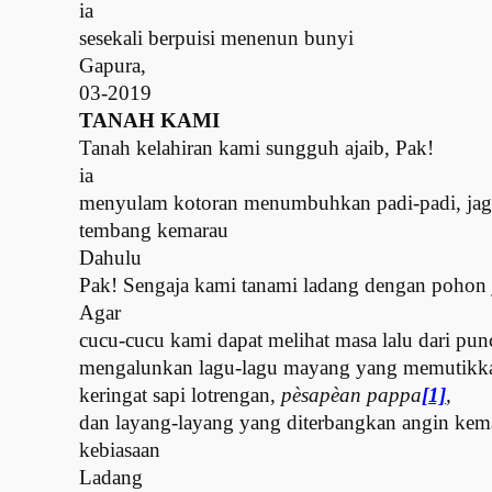
ia
sesekali berpuisi menenun bunyi
Gapura,
03-2019
TANAH
KAMI
Tanah kelahiran kami sungguh ajaib, Pak!
ia
menyulam kotoran menumbuhkan padi-padi, ja
tembang kemarau
Dahulu
Pak! Sengaja kami tanami ladang dengan pohon j
Agar
cucu-cucu kami dapat melihat masa lalu dari pu
mengalunkan lagu-lagu mayang yang memutikkan
keringat sapi lotrengan,
pèsapèan pappa
[1]
,
dan layang-layang yang diterbangkan angin ke
kebiasaan
Ladang