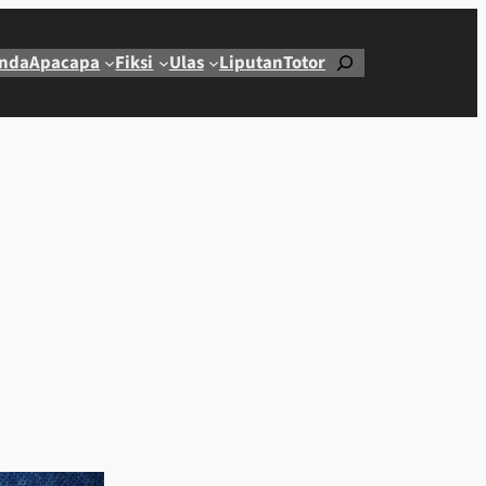
Cari
nda
Apacapa
Fiksi
Ulas
Liputan
Totor