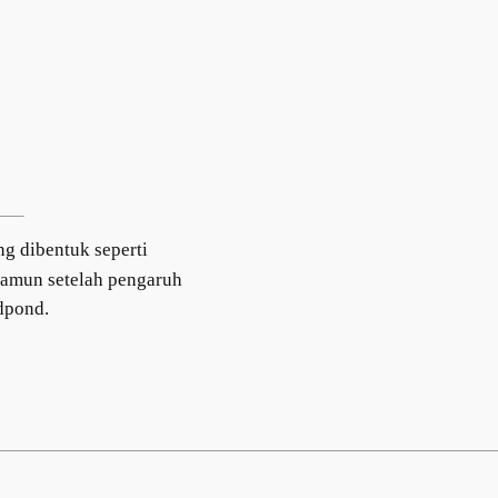
ng dibentuk seperti
namun setelah pengaruh
ndpond.