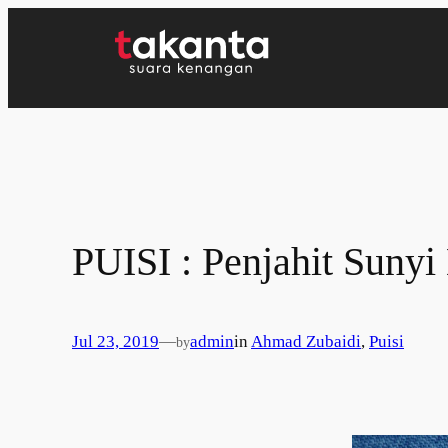
Lewati
ke
konten
PUISI : Penjahit Suny
Jul 23, 2019
—
admin
in
Ahmad Zubaidi
, 
Puisi
by