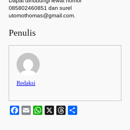
Dapat dihubungi lewat nomor
085802460851 dan surel
utomothomas@gmail.com.
Penulis
Redaksi
Facebook
Email
WhatsApp
X
Threads
Share