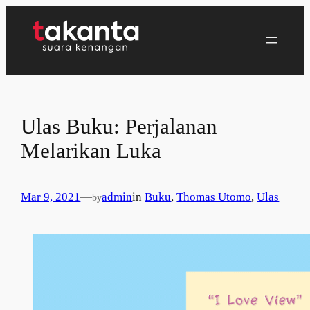
Lewati
ke
konten
Ulas Buku: Perjalanan
Melarikan Luka
Mar 9, 2021
—
admin
in
Buku
, 
Thomas Utomo
, 
Ulas
by