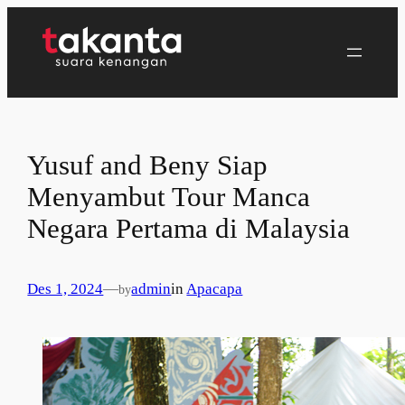
Lewati
ke
konten
Yusuf and Beny Siap
Menyambut Tour Manca
Negara Pertama di Malaysia
Des 1, 2024
—
admin
in
Apacapa
by